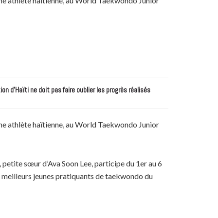
ne athlète haïtienne, au World Taekwondo Junior
n d’Haïti ne doit pas faire oublier les progrès réalisés
ne athlète haïtienne, au World Taekwondo Junior
, petite sœur d’Ava Soon Lee, participe du 1er au 6
 meilleurs jeunes pratiquants de taekwondo du