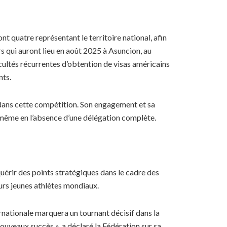
nt quatre représentant le territoire national, afin
s qui auront lieu en août 2025 à Asuncion, au
ficultés récurrentes d’obtention de visas américains
nts.
i dans cette compétition. Son engagement et sa
, même en l’absence d’une délégation complète.
uérir des points stratégiques dans le cadre des
eurs jeunes athlètes mondiaux.
nationale marquera un tournant décisif dans la
ouveaux succès », a déclaré la Fédération sur sa