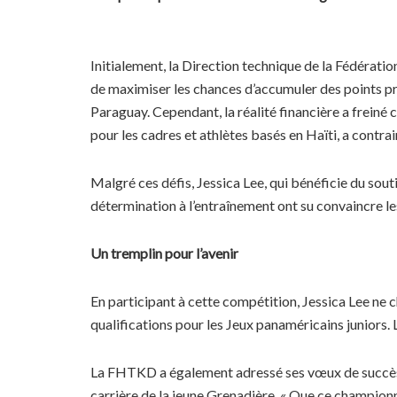
Initialement, la Direction technique de la Fédératio
de maximiser les chances d’accumuler des points pré
Paraguay. Cependant, la réalité financière a freiné c
pour les cadres et athlètes basés en Haïti, a contra
Malgré ces défis, Jessica Lee, qui bénéficie du sou
détermination à l’entraînement ont su convaincre le
Un tremplin pour l’avenir
En participant à cette compétition, Jessica Lee ne 
qualifications pour les Jeux panaméricains juniors. 
La FHTKD a également adressé ses vœux de succès à 
carrière de la jeune Grenadière. « Que ce championn