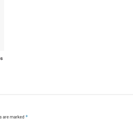
es
*
ds are marked