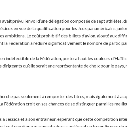
n avait prévu l’envoi d’une délégation composée de sept athlètes, do
cieux en vue de la qualification pour les Jeux panaméricains junior
es ambitions. Le coût prohibitif des billets d’avion, ajouté aux dif
int la Fédération à réduire significativement le nombre de participa
tien indéfectible de la Fédération, portera haut les couleurs d’Haït
s dirigeants qu’elle serait une représentante de choix pour le pays
cherche pas seulement à remporter des titres, mais également à acq
La Fédération croit en ses chances de se distinguer parmi les meill
Jessica et à son entraîneur, espérant que cette compétition inter
at soit une étape marquante de sa carrière et un tremplin vers de n