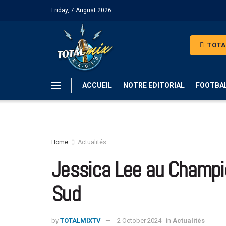
Friday, 7 August 2026
TOTA
ACCUEIL
NOTRE EDITORIAL
FOOTBA
Home
Actualités
Jessica Lee au Champi
Sud
by
TOTALMIXTV
2 October 2024
in
Actualités