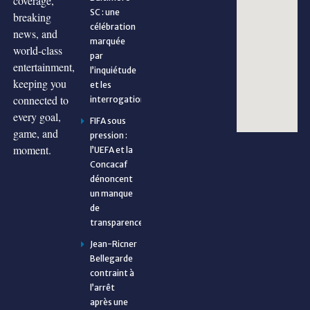
coverage,
SC : une
breaking
célébration
news, and
marquée
world-class
par
entertainment,
l’inquiétude
keeping you
et les
connected to
interrogations
every goal,
FIFA sous
game, and
pression :
moment.
l’UEFA et la
Concacaf
dénoncent
un manque
de
transparence
Jean-Ricner
Bellegarde
contraint à
l’arrêt
après une