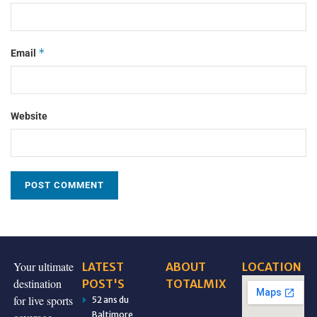
*
Email
Website
Your ultimate
LATEST
ABOUT
LOCATION
destination
POST'S
TOTALMIX
for live sports
52 ans du
Baltimore