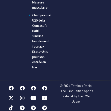
blessure
musculaire
Championnat
U20 de la
Concacaf :
Haïti
s’incline
lourdement
face aux
États-Unis
pour son
entrée en
lice
© 2024 Totalmix Radio –
The First Haitian Sports
Network by Haiti Web
Design.