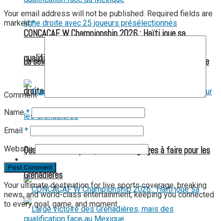
Your email address will not be published.
Required fields are
marked
*
CONCACAF W Championship 2026 : Haïti joue sa
qualification face au Mexique
La sélection haïtienne U-20 entre dans sa dernière ligne
droite avec 25 joueurs présélectionnés
Comment
*
Name
*
Football des Amputés
Email
*
Website
Qualification acquise, mais des réglages à faire pour les
FOOTBALL FÉMININ
Grenadières
Your ultimate destination for live sports coverage, breaking
news, and world-class entertainment, keeping you connected
to every goal, game, and moment.