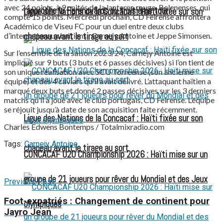
avec 24 points, à 9 unités de la lanterne rouge, Belenenses, qui
rapproche le Ferencváros du troisième tour
Ligue des Nations de la Concacaf : Haïti fixée sur son
compte 15 points. Mercredi prochain, CD Feirense affrontera
Académico de Viseu FC pour un duel entre deux clubs
d’internationaux haïtiens : Carnejy Antoine et Jeppe Simonsen.
chapeau avant le tirage au sort
Sur l’ensemble de la saison 2023/24, Carnejy Antoine est
impliqué sur 9 buts (3 buts et 6 passes décisives) si l’on tient de
son unique réalisation avec SCU Torreense (son ancienne
équipe) et des 4 caviars qu’il avait délivré. L’attaquant haïtien a
marqué deux buts et donné 2 passes décisives sur les 3 derniers
matchs qu’il a joué avec le club portugais, CD Feirense. L’équipe
se réjouit jusqu’à date de son acquisition faite récemment.
Ligue des Nations de la Concacaf : Haïti fixée sur son
Charles Edwens Bontemps / Totalmixradio.com
Tags:
Carnejy Antoine
chapeau avant le tirage au sort
CONCACAF U20 Championship 2026 : Haïti mise sur un
groupe de 21 joueurs pour rêver du Mondial et des Jeux
Previous Post
Foot-expatriés : Changement de continent pour
olympiques
Jayro Jean