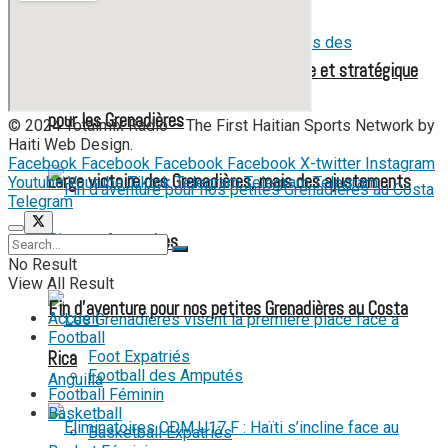
Mondial féminin 2027 : une liste élargie et stratégique
pour les Grenadières
© 2024 Totalmix Radio – The First Haitian Sports Network by
Haiti Web Design.
Facebook
Facebook
Facebook
Facebook
X-twitter
Instagram
Large victoire des Grenadières, mais des ajustements
Youtube
Youtube
Tiktok
Telegram
Telegram
Telegram
Telegram
encore nécessaires
No Result
View All Result
Fin d’aventure pour nos petites Grenadières au Costa
Accueil
Football
Foot Expatriés
Rica
Football des Amputés
Football Féminin
Basketball
Basketball Expatriés