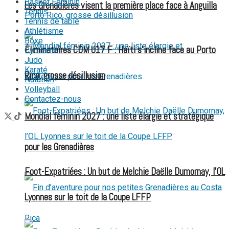
Basket Féminin
Les Grenadières visent la première place face à Anguilla
Tennis
Tennis de table
Athlétisme
Boxe
Éliminatoires CDM U17 F : Haïti s’incline face au Porto
Cyclisme
Judo
Karaté
Rico, grosse désillusion
Natation
Volleyball
Contactez-nous
Mondial féminin 2027 : une liste élargie et stratégique
pour les Grenadières
Foot-Expatriées : Un but de Melchie Daëlle Dumornay, l’OL
Lyonnes sur le toit de la Coupe LFFP