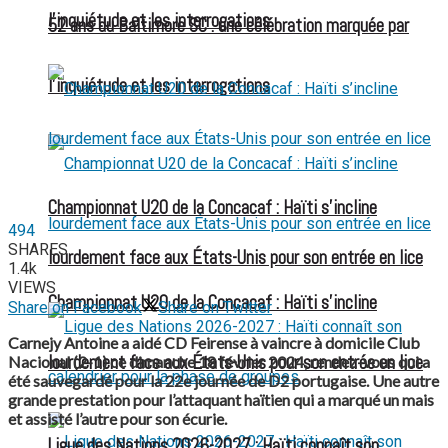
l’inquiétude et les interrogations
52 ans du Baltimore SC : une célébration marquée par
l’inquiétude et les interrogations
Championnat U20 de la Concacaf : Haïti s’incline
494
SHARES
lourdement face aux États-Unis pour son entrée en lice
1.4k
VIEWS
Championnat U20 de la Concacaf : Haïti s’incline
Share on Facebook
Share on Twitter
Carnejy Antoine a aidé CD Feirense à vaincre à domicile Club
lourdement face aux États-Unis pour son entrée en lice
Nacional (2-1) ce dimanche 18 février 2024, rendez-vous qui a
été sauvegardé pour la 22e journée de D2 portugaise. Une autre
grande prestation pour l’attaquant haïtien qui a marqué un mais
et assisté l’autre pour son écurie.
Ligue des Nations 2026-2027 : Haïti connaît son