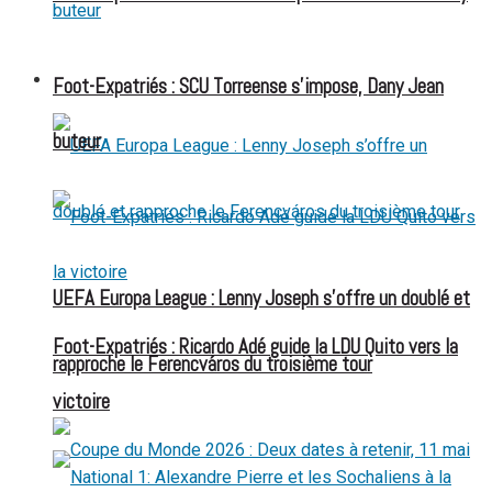
FOOT EXPATRIÉS
Foot-Expatriés : SCU Torreense s’impose, Dany Jean
buteur
UEFA Europa League : Lenny Joseph s’offre un doublé et
Foot-Expatriés : Ricardo Adé guide la LDU Quito vers la
rapproche le Ferencváros du troisième tour
victoire