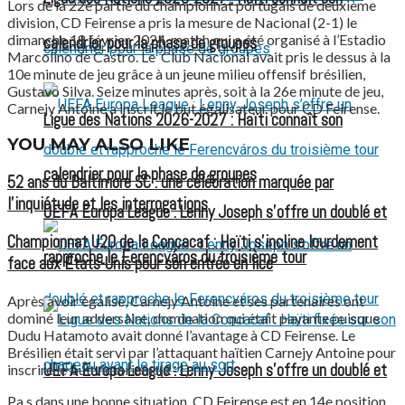
Lors de la 22e partie du championnat portugais de deuxième
division, CD Feirense a pris la mesure de Nacional (2-1) le
dimanche 18 février 2024, match qui a été organisé à l’Estadio
calendrier pour la phase de groupes
Marcolino de Castro. Le Club Nacional avait pris le dessus à la
10e minute de jeu grâce à un jeune milieu offensif brésilien,
Gustavo Silva. Seize minutes après, soit à la 26e minute de jeu,
Carnejy Antoine a inscrit le but égalisateur pour CD Feirense.
Ligue des Nations 2026-2027 : Haïti connaît son
YOU MAY ALSO LIKE
calendrier pour la phase de groupes
52 ans du Baltimore SC : une célébration marquée par
l’inquiétude et les interrogations
UEFA Europa League : Lenny Joseph s’offre un doublé et
Championnat U20 de la Concacaf : Haïti s’incline lourdement
rapproche le Ferencváros du troisième tour
face aux États-Unis pour son entrée en lice
Après avoir égalisé, Carnejy Antoine et ses partenaires ont
dominé leur adversaire, domination qui était payante puisque
Dudu Hatamoto avait donné l’avantage à CD Feirense. Le
Brésilien était servi par l’attaquant haïtien Carnejy Antoine pour
UEFA Europa League : Lenny Joseph s’offre un doublé et
inscrire le but victorieux (2-1).
Pa s dans une bonne situation, CD Feirense est en 14e position