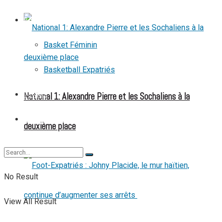
BASKETBALL
Basket Féminin
Basketball Expatriés
National 1: Alexandre Pierre et les Sochaliens à la
TENNIS
TENNIS DE TABLE
deuxième place
No Result
View All Result