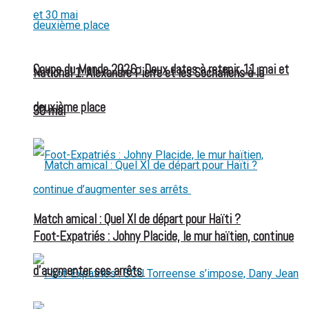
Coupe du Monde 2026 : Deux dates à retenir, 11 mai et
National 1: Alexandre Pierre et les Sochaliens à la
deuxième place
30 mai
Match amical : Quel XI de départ pour Haïti ?
Foot-Expatriés : Johny Placide, le mur haïtien, continue
d’augmenter ses arrêts