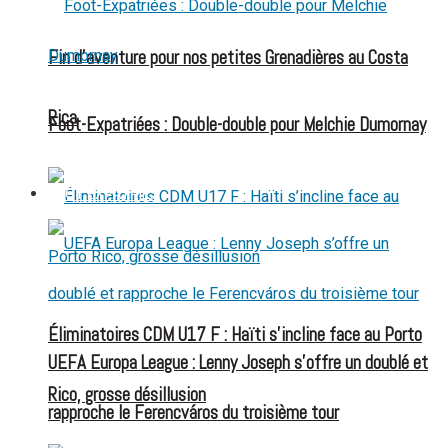
Fin d’aventure pour nos petites Grenadières au Costa
Rica
Foot-Expatriées : Double-double pour Melchie Dumornay
FOOT EXPATRIÉS
Éliminatoires CDM U17 F : Haïti s’incline face au Porto
UEFA Europa League : Lenny Joseph s’offre un doublé et
Rico, grosse désillusion
rapproche le Ferencváros du troisième tour