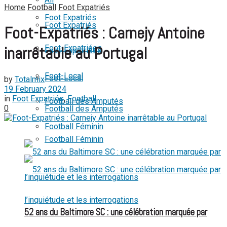
Home
Football
Foot Expatriés
View All Result
Foot Expatriés
Foot Expatriés
Foot-Expatriés : Carnejy Antoine
Foot-Expatriées
inarrêtable au Portugal
Foot-Expatriées
Foot-Local
Foot-Local
by
Totalmix
19 February 2024
in
Foot Expatriés
,
Football
Football des Amputés
0
Football des Amputés
Football Féminin
Football Féminin
52 ans du Baltimore SC : une célébration marquée par