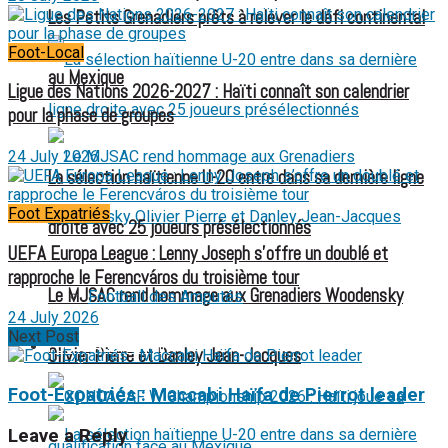
Les Petits Grenadiers prêts à relever le défi continental
Foot-Local
au Mexique
Ligue des Nations 2026-2027 : Haïti connaît son calendrier
pour la phase de groupes
24 July 2026
La sélection haïtienne U-20 entre dans sa dernière ligne
Foot Expatriés
droite avec 25 joueurs présélectionnés
UEFA Europa League : Lenny Joseph s’offre un doublé et
rapproche le Ferencváros du troisième tour
Le MJSAC rend hommage aux Grenadiers Woodensky
Football des Amputés
24 July 2026
Next Post
FOOTBALL FÉMININ
Olivier Pierre et Danley Jean-Jacques
Foot-Expatriés : Maccabi Haïfa de Pierrot leader
Leave a Reply