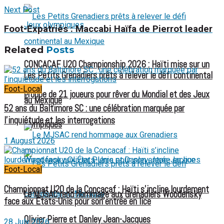
Next Post
Foot-Expatriés : Maccabi Haïfa de Pierrot leader
Related
Posts
CONCACAF U20 Championship 2026 : Haïti mise sur un
Les Petits Grenadiers prêts à relever le défi continental
Foot-Local
groupe de 21 joueurs pour rêver du Mondial et des Jeux
au Mexique
52 ans du Baltimore SC : une célébration marquée par
l’inquiétude et les interrogations
olympiques
1 August 2026
Foot-Local
Championnat U20 de la Concacaf : Haïti s’incline lourdement
Le MJSAC rend hommage aux Grenadiers Woodensky
face aux États-Unis pour son entrée en lice
Olivier Pierre et Danley Jean-Jacques
28 July 2026