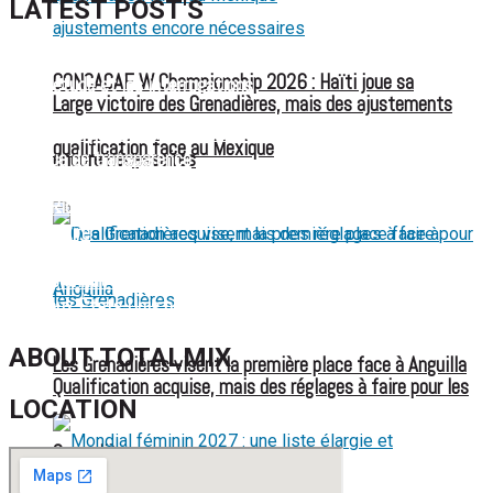
LATEST POST'S
52 ans du Baltimore SC : une célébration marquée par
CONCACAF W Championship 2026 : Haïti joue sa
l’inquiétude et les interrogations
Large victoire des Grenadières, mais des ajustements
FIFA sous pression : l’UEFA et la Concacaf dénoncent un
qualification face au Mexique
encore nécessaires
manque de transparence
Jean-Ricner Bellegarde contraint à l’arrêt après une blessure
musculaire
Championnat U20 de la Concacaf : Haïti s’incline lourdement
face aux États-Unis pour son entrée en lice
ABOUT TOTALMIX
Les Grenadières visent la première place face à Anguilla
Qualification acquise, mais des réglages à faire pour les
LOCATION
Grenadières