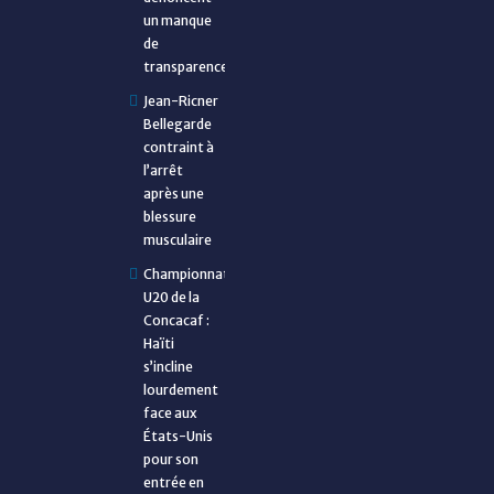
un manque
de
transparence
Jean-Ricner
Bellegarde
contraint à
l’arrêt
après une
blessure
musculaire
Championnat
U20 de la
Concacaf :
Haïti
s’incline
lourdement
face aux
États-Unis
pour son
entrée en