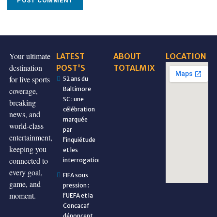
Your ultimate
LATEST
ABOUT
LOCATION
destination
POST'S
TOTALMIX
for live sports
52 ans du
Baltimore
coverage,
SC : une
breaking
célébration
news, and
marquée
world-class
par
entertainment,
l’inquiétude
keeping you
et les
connected to
interrogations
every goal,
FIFA sous
game, and
pression :
moment.
l’UEFA et la
Concacaf
dénoncent