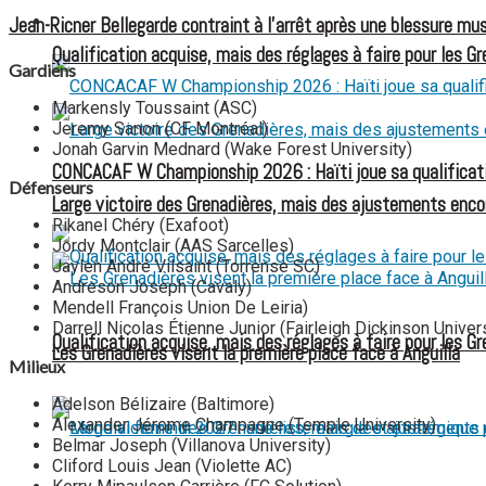
Jean-Ricner Bellegarde contraint à l’arrêt après une blessure mus
FOOTBALL FÉMININ
Qualification acquise, mais des réglages à faire pour les G
Gardiens
Markensly Toussaint (ASC)
Jeremy Sanon (CF Montréal)
Jonah Garvin Mednard (Wake Forest University)
CONCACAF W Championship 2026 : Haïti joue sa qualificat
Défenseurs
Large victoire des Grenadières, mais des ajustements enco
Rikanel Chéry (Exafoot)
Jordy Montclair (AAS Sarcelles)
Jaylen André Vilsaint (Torrense SC)
Andreson Joseph (Cavaly)
Mendell François Union De Leiria)
Darrell Nicolas Étienne Junior (Fairleigh Dickinson Univers
Qualification acquise, mais des réglages à faire pour les G
Les Grenadières visent la première place face à Anguilla
Milieux
Adelson Bélizaire (Baltimore)
Alexander Jérome Champagne (Temple University)
Belmar Joseph (Villanova University)
Cliford Louis Jean (Violette AC)