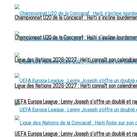
Championnat U20 de la Concacaf : Haïti s’incline lourdemen
Championnat U20 de la Concacaf : Haïti s’incline lourdemen
Ligue des Nations 2026-2027 : Haïti connaît son calendrier
Ligue des Nations 2026-2027 : Haïti connaît son calendrier
UEFA Europa League : Lenny Joseph s’offre un doublé et ra
UEFA Europa League : Lenny Joseph s’offre un doublé et ra