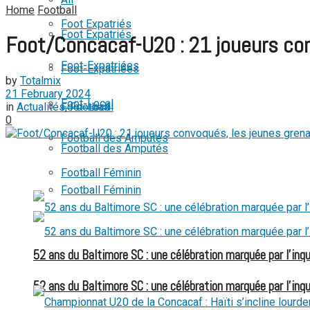
Home
Football
View All Result
Foot Expatriés
Foot Expatriés
Foot/Concacaf-U20 : 21 joueurs con
Foot-Expatriées
Foot-Expatriées
by
Totalmix
21 February 2024
Foot-Local
in
Actualités
,
Football
Foot-Local
0
Football des Amputés
Football des Amputés
Football Féminin
Football Féminin
52 ans du Baltimore SC : une célébration marquée par l’inqu
52 ans du Baltimore SC : une célébration marquée par l’inqu