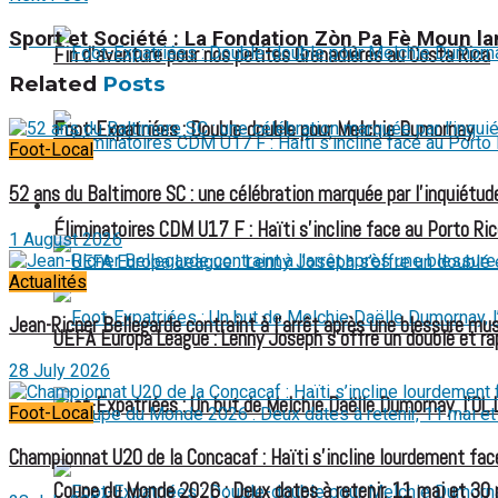
Sport et Société : La Fondation Zòn Pa Fè Moun la
Fin d’aventure pour nos petites Grenadières au Costa Rica
Related
Posts
Foot-Expatriées : Double-double pour Melchie Dumornay
Foot-Local
52 ans du Baltimore SC : une célébration marquée par l’inquiétude
FOOT EXPATRIÉS
Éliminatoires CDM U17 F : Haïti s’incline face au Porto Ric
1 August 2026
Actualités
Jean-Ricner Bellegarde contraint à l’arrêt après une blessure mus
UEFA Europa League : Lenny Joseph s’offre un doublé et ra
28 July 2026
Foot-Expatriées : Un but de Melchie Daëlle Dumornay, l’OL 
Foot-Local
Championnat U20 de la Concacaf : Haïti s’incline lourdement face
Coupe du Monde 2026 : Deux dates à retenir, 11 mai et 30