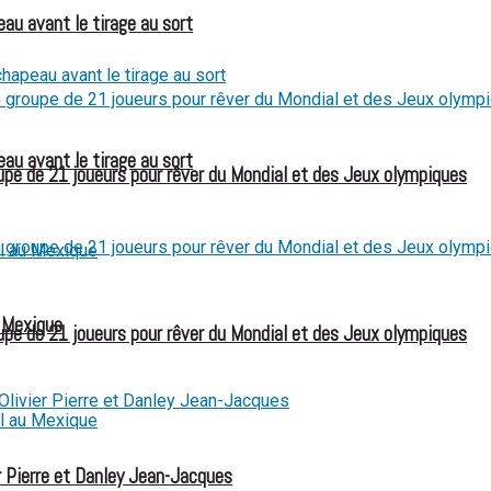
eau avant le tirage au sort
eau avant le tirage au sort
e de 21 joueurs pour rêver du Mondial et des Jeux olympiques
u Mexique
e de 21 joueurs pour rêver du Mondial et des Jeux olympiques
 Pierre et Danley Jean-Jacques