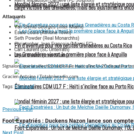
Kerry Mipaulson Carrière (FC Solution)
Mondial féminin 2027 : une liste élargie et stratégique pou
Schneilorens Lebrun (Exafoot)
Large victoire des Grenadières, mais des ajustements enco
Attaquants
Van Shmid Georges (Inter Miami)
Ésaie Louis (Athlone Town)
Seth Powder (Real Monarchhs)
Christopher Jean François (Miami FC)
Fin d’aventure pour nos petites Grenadières au Costa Rica
Carl Laurent (SC Unterrath)
Les Grenadières visent la première place face à Anguilla
Bryan Destin (Inter Miami)
Signalons que la sélection nationale masculine U-20 disputera tro
Gracien Antoine / Totalmixradio.com
Éliminatoires CDM U17 F : Haïti s’incline face au Porto Ric
Tags:
Concacaf
Mondial féminin 2027 : une liste élargie et stratégique pou
Previous Post
Foot-Expatriés : Duckens Nazon lance son compte
Foot-Expatriées : Un but de Melchie Daëlle Dumornay, l’OL 
Next Post