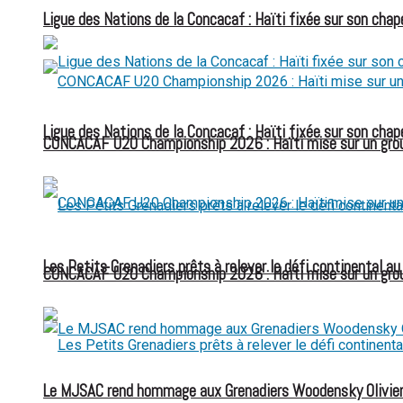
Ligue des Nations de la Concacaf : Haïti fixée sur son chap
Ligue des Nations de la Concacaf : Haïti fixée sur son chap
CONCACAF U20 Championship 2026 : Haïti mise sur un group
Les Petits Grenadiers prêts à relever le défi continental a
CONCACAF U20 Championship 2026 : Haïti mise sur un group
Le MJSAC rend hommage aux Grenadiers Woodensky Olivier