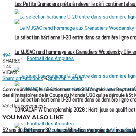
Les Petits Grenadiers prêts à relever le défi continental a
La sélection haïtienne U-20 entre dans sa dernière ligne dr
Le MJSAC rend hommage aux Grenadiers Woodensky Olivier
494
Football des Amputés
SHARES
1.4k
VIEWS
FOOTBALL FÉMININ
Share on Facebook
Share on Twitter
Comme annoncé, le sélectionneur national Angelo Jean Baptiste a
des éliminatoires de la Coupe du Monde U20 qui se déroule à St Kit
La sélection haïtienne U-20 entre dans sa dernière ligne dr
Voici les convoqués :
CONCACAF W Championship 2026 : Haïti joue sa qualificat
YOU MAY ALSO LIKE
Football des Amputés
52 ans du Baltimore SC : une célébration marquée par l’inquiétude