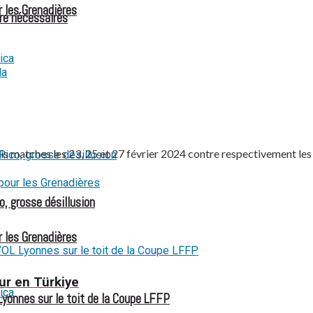
r les Grenadières
re nécessaires
is matches les 23, 25 et 27 février 2024 contre respectivement les Î
o, grosse désillusion
r les Grenadières
ur en Türkiye
Lyonnes sur le toit de la Coupe LFFP