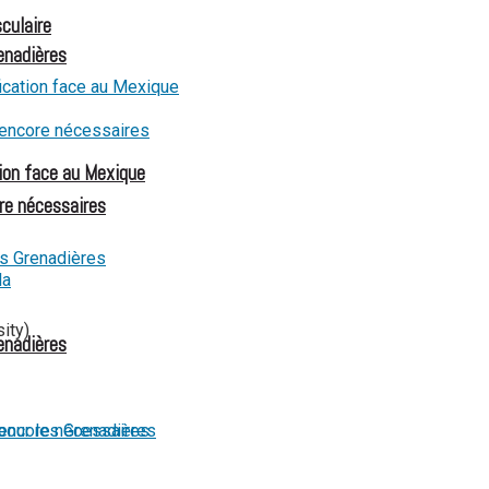
culaire
renadières
ion face au Mexique
re nécessaires
ity)
renadières