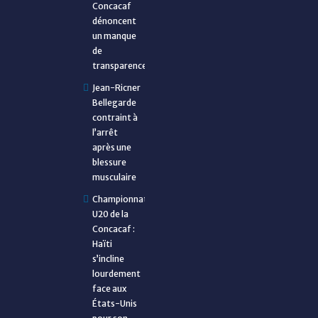
Concacaf
dénoncent
un manque
de
transparence
Jean-Ricner
Bellegarde
contraint à
l’arrêt
après une
blessure
musculaire
Championnat
U20 de la
Concacaf :
Haïti
s’incline
lourdement
face aux
États-Unis