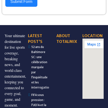
Submit Form
Your ultimate
LATEST
ABOUT
LOCATION
destination
POST'S
TOTALMIX
for live sports
52 ans du
Baltimore
coverage,
SC : une
breaking
célébration
news, and
marquée
world-class
par
entertainment,
l’inquiétude
keeping you
et les
connected to
interrogations
every goal,
FIFA sous
game, and
pression :
moment.
l’UEFA et la