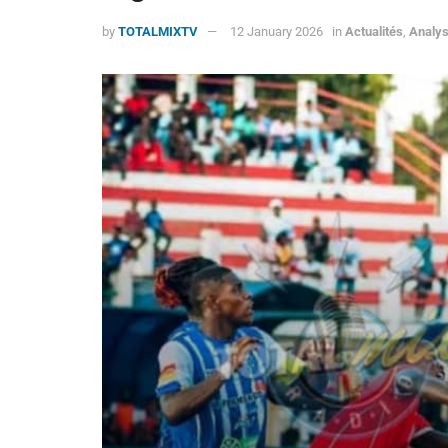
by
TOTALMIXTV
12 January 2026
in
Actualités
,
Analy