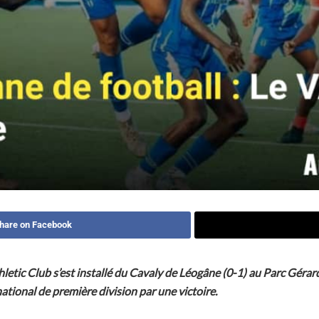
hare on Facebook
hletic Club s’est installé du Cavaly de Léogâne (0-1) au Parc Géra
tional de première division par une victoire.