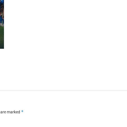
*
s are marked