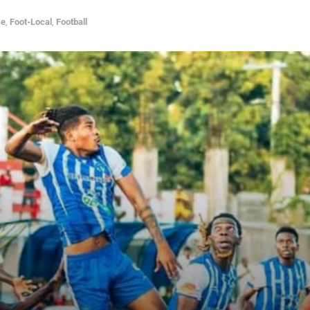
se
,
Foot-Local
,
Football