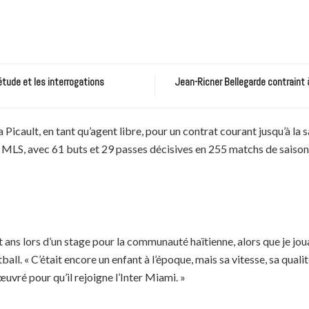
étude et les interrogations
Jean-Ricner Bellegarde contraint 
a Picault, en tant qu’agent libre, pour un contrat courant jusqu’à l
n MLS, avec 61 buts et 29 passes décisives en 255 matchs de saison r
ngt ans lors d’un stage pour la communauté haïtienne, alors que je jo
ll. « C’était encore un enfant à l’époque, mais sa vitesse, sa qualit
œuvré pour qu’il rejoigne l’Inter Miami. »