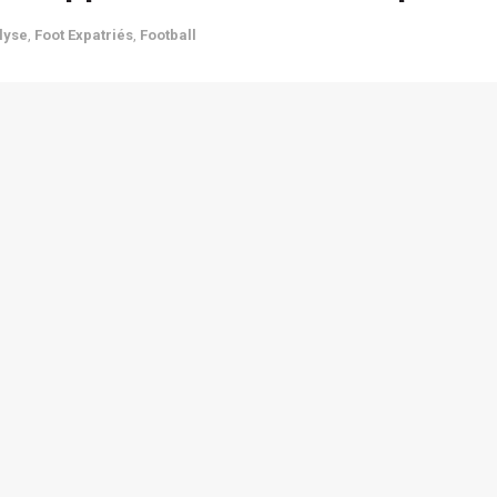
lyse
,
Foot Expatriés
,
Football