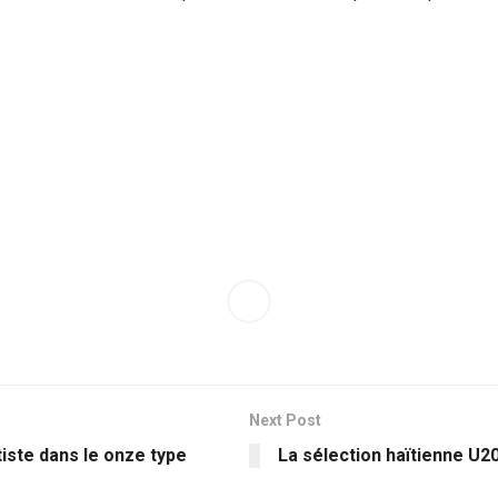
Next Post
iste dans le onze type
La sélection haïtienne U2