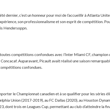
té dernier, c’est un honneur pour moi de l’accueillir à Atlanta Uni
xpérience, son professionnalisme et son esprit de compétition. Pour
hris Hendersoppn.
ons toutes compétitions confondues avec l’Inter Miami CF, champi
Concacaf. Auparavant, Picault avait réalisé une saison remarquab
 compétitions confondues.
orter le Championnat canadien et à se qualifier pour les séries él
ladelphia Union (2017-2019), au FC Dallas (2020), au Houston Dynam
dont trois en Leagues Cup, permettant au club d’atteindre la finale