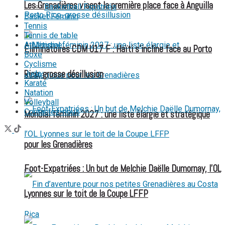
Les Grenadières visent la première place face à Anguilla
Basketball Expatriés
Basket Féminin
Tennis
Tennis de table
Athlétisme
Éliminatoires CDM U17 F : Haïti s’incline face au Porto
Boxe
Cyclisme
Rico, grosse désillusion
Judo
Karaté
Natation
Volleyball
Contactez-nous
Mondial féminin 2027 : une liste élargie et stratégique
pour les Grenadières
Foot-Expatriées : Un but de Melchie Daëlle Dumornay, l’OL
Lyonnes sur le toit de la Coupe LFFP