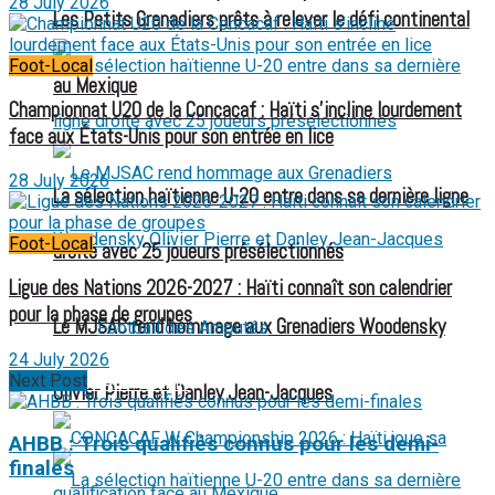
28 July 2026
Les Petits Grenadiers prêts à relever le défi continental
Foot-Local
au Mexique
Championnat U20 de la Concacaf : Haïti s’incline lourdement
face aux États-Unis pour son entrée en lice
28 July 2026
La sélection haïtienne U-20 entre dans sa dernière ligne
Foot-Local
droite avec 25 joueurs présélectionnés
Ligue des Nations 2026-2027 : Haïti connaît son calendrier
pour la phase de groupes
Le MJSAC rend hommage aux Grenadiers Woodensky
Football des Amputés
24 July 2026
Next Post
FOOTBALL FÉMININ
Olivier Pierre et Danley Jean-Jacques
AHBB : Trois qualifiés connus pour les demi-
finales