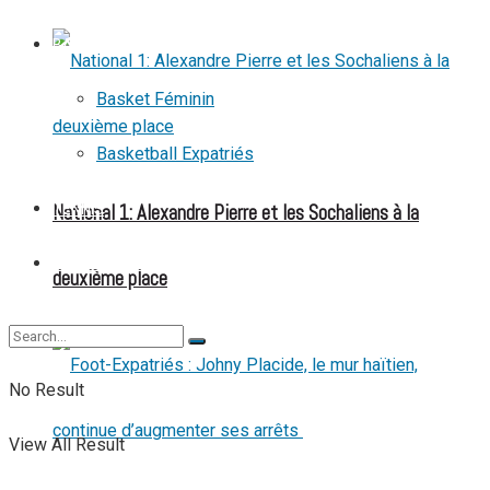
BASKETBALL
Basket Féminin
Basketball Expatriés
National 1: Alexandre Pierre et les Sochaliens à la
TENNIS
TENNIS DE TABLE
deuxième place
No Result
View All Result