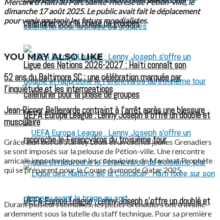
Mercure d’Haïti au Parc Sainte Thérèse de Pétion-ville, le
dimanche 17 août 2025. Le public avait fait le déplacement
pour venir soutenir les futurs mondialistes.
calendrier pour la phase de groupes
YOU MAY ALSO LIKE
Ligue des Nations 2026-2027 : Haïti connaît son
52 ans du Baltimore SC : une célébration marquée par
l’inquiétude et les interrogations
calendrier pour la phase de groupes
Jean-Ricner Bellegarde contraint à l’arrêt après une blessure
UEFA Europa League : Lenny Joseph s’offre un doublé et
musculaire
rapproche le Ferencváros du troisième tour
Grâce à un but de Stanley Louis et un csc, les jeunes Grenadiers
se sont imposés sur la pelouse de Pétion-ville. Une rencontre
amicale importante pour les coéquipiers de Macénat Prophète
qui se préparent pour la Coupe du monde Qatar 2025.
UEFA Europa League : Lenny Joseph s’offre un doublé et
Durant plusieurs semaines, les petits Grenadiers ont travaillé
ardemment sous la tutelle du staff technique. Pour sa première