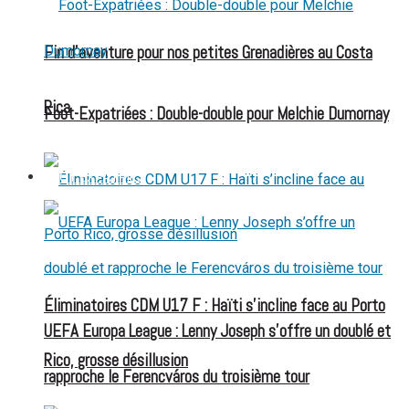
Fin d’aventure pour nos petites Grenadières au Costa
Rica
Foot-Expatriées : Double-double pour Melchie Dumornay
FOOT EXPATRIÉS
Éliminatoires CDM U17 F : Haïti s’incline face au Porto
UEFA Europa League : Lenny Joseph s’offre un doublé et
Rico, grosse désillusion
rapproche le Ferencváros du troisième tour