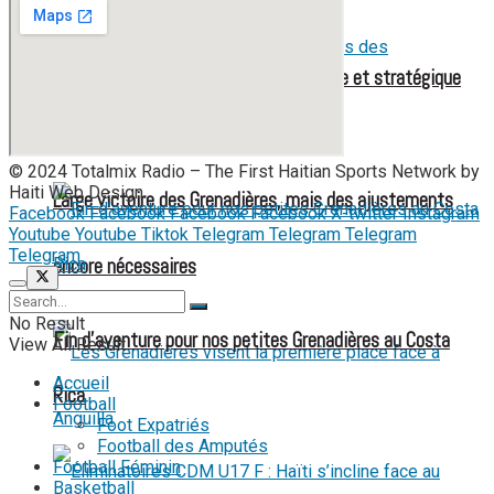
Mondial féminin 2027 : une liste élargie et stratégique
pour les Grenadières
© 2024 Totalmix Radio – The First Haitian Sports Network by
Haiti Web Design.
Large victoire des Grenadières, mais des ajustements
Facebook
Facebook
Facebook
Facebook
X-twitter
Instagram
Youtube
Youtube
Tiktok
Telegram
Telegram
Telegram
Telegram
encore nécessaires
No Result
Fin d’aventure pour nos petites Grenadières au Costa
View All Result
Accueil
Rica
Football
Foot Expatriés
Football des Amputés
Football Féminin
Basketball