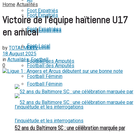
Home
Actualités
View All Result
Foot Expatriés
Foot Expatriés
Victoire de l’équipe haïtienne U17
Foot-Expatriées
en amical
Foot-Expatriées
Foot-Local
Foot-Local
by
TOTALMIXTV
18 August 2025
in
Actualités
,
Football
Football des Amputés
0
Football des Amputés
Football Féminin
Football Féminin
52 ans du Baltimore SC : une célébration marquée par