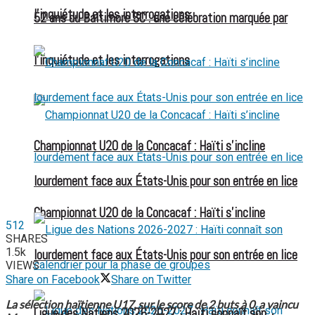
l’inquiétude et les interrogations
52 ans du Baltimore SC : une célébration marquée par
l’inquiétude et les interrogations
Championnat U20 de la Concacaf : Haïti s’incline
lourdement face aux États-Unis pour son entrée en lice
Championnat U20 de la Concacaf : Haïti s’incline
512
SHARES
1.5k
lourdement face aux États-Unis pour son entrée en lice
VIEWS
Share on Facebook
Share on Twitter
La sélection haïtienne U17, sur le score de 2 buts à 0, a vaincu
Ligue des Nations 2026-2027 : Haïti connaît son