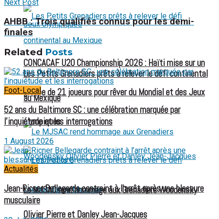
Next Post
AHBB : Trois qualifiés connus pour les demi-
finales
Related
Posts
CONCACAF U20 Championship 2026 : Haïti mise sur un
Les Petits Grenadiers prêts à relever le défi continental
Foot-Local
groupe de 21 joueurs pour rêver du Mondial et des Jeux
au Mexique
52 ans du Baltimore SC : une célébration marquée par
l’inquiétude et les interrogations
olympiques
1 August 2026
Actualités
Jean-Ricner Bellegarde contraint à l’arrêt après une blessure
Le MJSAC rend hommage aux Grenadiers Woodensky
musculaire
Olivier Pierre et Danley Jean-Jacques