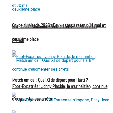
Coupe du Monde 2026 : Deux dates à retenir, 11 mai et
National 1: Alexandre Pierre et les Sochaliens à la
deuxième place
30 mai
Match amical : Quel XI de départ pour Haïti ?
Foot-Expatriés : Johny Placide, le mur haïtien, continue
d’augmenter ses arrêts