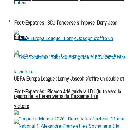
FOOT EXPATRIÉS
Foot-Expatriés : SCU Torreense s’impose, Dany Jean
buteur
UEFA Europa League : Lenny Joseph s’offre un doublé et
Foot-Expatriés : Ricardo Adé guide la LDU Quito vers la
rapproche le Ferencváros du troisième tour
victoire