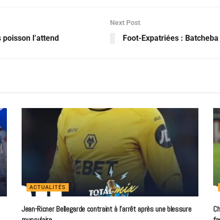
Next Post
 poisson l’attend
Foot-Expatriées : Batcheba 
ACTUALITÉS
Jean-Ricner Bellegarde contraint à l’arrêt après une blessure
Ch
musculaire
fa