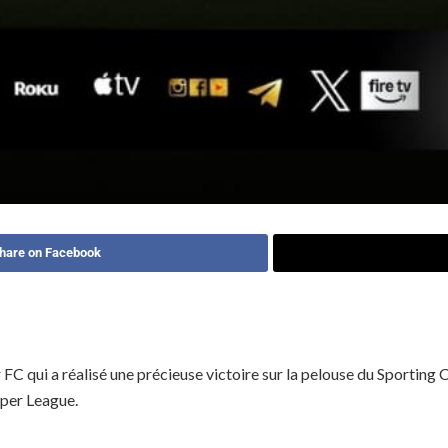
hare on Facebook
qui a réalisé une précieuse victoire sur la pelouse du Sporting Cl
uper League.