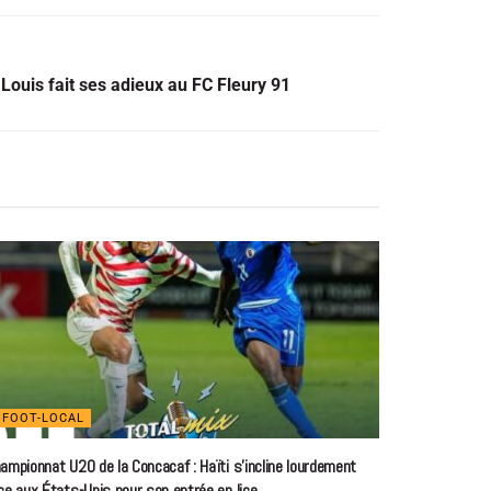
Louis fait ses adieux au FC Fleury 91
FOOT-LOCAL
ampionnat U20 de la Concacaf : Haïti s’incline lourdement
ce aux États-Unis pour son entrée en lice