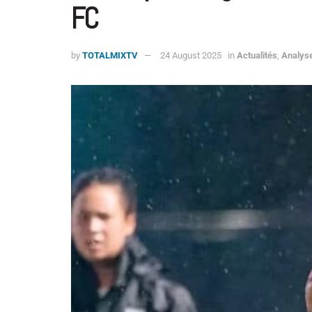
FC
by
TOTALMIXTV
24 August 2025
in
Actualités
,
Analys