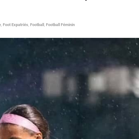
e
,
Foot Expatriés
,
Football
,
Football Féminin