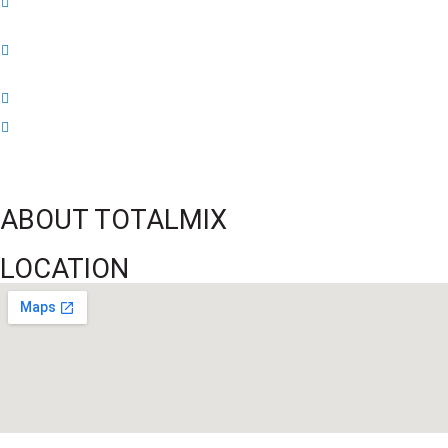
52 ans du Baltimore SC : une célébration marquée par l’inquiétude et les
interrogations
FIFA sous pression : l’UEFA et la Concacaf dénoncent un manque de
transparence
Jean-Ricner Bellegarde contraint à l’arrêt après une blessure musculaire
Championnat U20 de la Concacaf : Haïti s’incline lourdement face aux États-
Unis pour son entrée en lice
ABOUT TOTALMIX
LOCATION