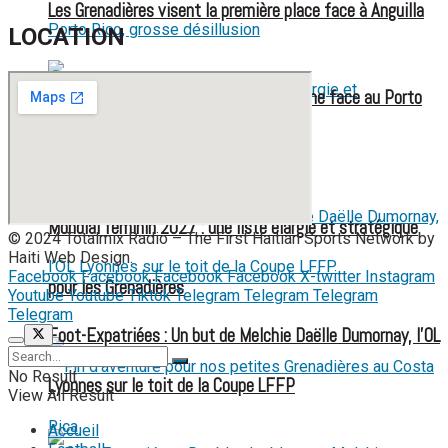
Les Grenadières visent la première place face à Anguilla
LOCATION
Éliminatoires CDM U17 F : Haïti s’incline face au Porto
Rico, grosse désillusion
Mondial féminin 2027 : une liste élargie et stratégique
© 2024 Totalmix Radio – The First Haitian Sports Network by
Haiti Web Design.
Facebook
Facebook
Facebook
Facebook
X-twitter
Instagram
pour les Grenadières
Youtube
Youtube
Tiktok
Telegram
Telegram
Telegram
Telegram
Foot-Expatriées : Un but de Melchie Daëlle Dumornay, l’OL
No Result
Lyonnes sur le toit de la Coupe LFFP
View All Result
Accueil