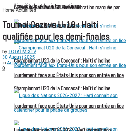
l’inquiétude et les interrogations
52 ans du Baltimore SC : une célébration marquée par
Home
Actualités
Tournoi Cazova U-18 : Haïti
l’inquiétude et les interrogations
qualifiée pour les demi-finales
by
TOTALMIXTV
30 August 2025
Championnat U20 de la Concacaf : Haïti s’incline
in
Actualités
,
Volleyball
0
lourdement face aux États-Unis pour son entrée en lice
Championnat U20 de la Concacaf : Haïti s’incline
lourdement face aux États-Unis pour son entrée en lice
Ligue des Nations 2026-2027 : Haïti connaît son