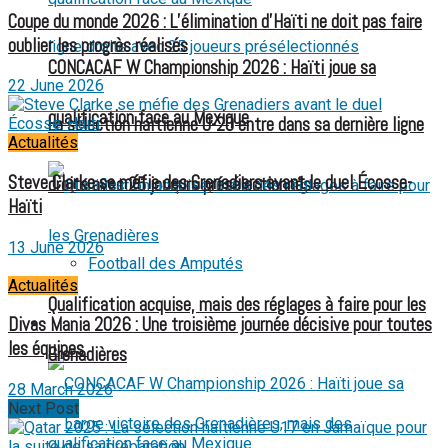
Coupe du monde 2026 : L’élimination d’Haïti ne doit pas faire
oublier les progrès réalisés
CONCACAF W Championship 2026 : Haïti joue sa
22 June 2026
qualification face au Mexique
La sélection haïtienne U-20 entre dans sa dernière ligne
Actualités
Steve Clarke se méfie des Grenadiers avant le duel Écosse-
droite avec 25 joueurs présélectionnés
Haïti
13 June 2026
Football des Amputés
Actualités
Qualification acquise, mais des réglages à faire pour les
Divas Mania 2026 : Une troisième journée décisive pour toutes
FOOTBALL FÉMININ
les équipes
Grenadières
28 March 2026
Next Post