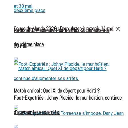
Coupe du Monde 2026 : Deux dates à retenir, 11 mai et
National 1: Alexandre Pierre et les Sochaliens à la
deuxième place
30 mai
Match amical : Quel XI de départ pour Haïti ?
Foot-Expatriés : Johny Placide, le mur haïtien, continue
d’augmenter ses arrêts