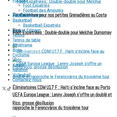
Football
Foot Expatriés
Football des Amputés
Fin d’aventure pour nos petites Grenadières au Costa
Football Féminin
Basketball
Basketball Expatriés
Rica
Basket Féminin
Foot-Expatriées : Double-double pour Melchie Dumornay
Tennis
Tennis de table
Athlétisme
Boxe
FOOT EXPATRIÉS
Cyclisme
Judo
Karaté
Natation
Volleyball
Contactez-nous
Éliminatoires CDM U17 F : Haïti s’incline face au Porto
UEFA Europa League : Lenny Joseph s’offre un doublé et
Rico, grosse désillusion
rapproche le Ferencváros du troisième tour