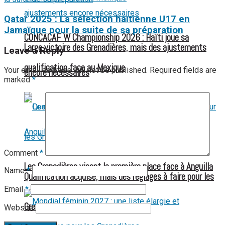
Qatar 2025 : La sélection haïtienne U17 en
Jamaïque pour la suite de sa préparation
CONCACAF W Championship 2026 : Haïti joue sa
Large victoire des Grenadières, mais des ajustements
Leave a Reply
qualification face au Mexique
Your email address will not be published.
Required fields are
encore nécessaires
marked
*
Comment
*
Les Grenadières visent la première place face à Anguilla
Name
*
Qualification acquise, mais des réglages à faire pour les
Email
*
Grenadières
Website