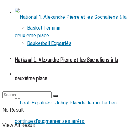
BASKETBALL
Basket Féminin
Basketball Expatriés
National 1: Alexandre Pierre et les Sochaliens à la
TENNIS
TENNIS DE TABLE
deuxième place
No Result
View All Result