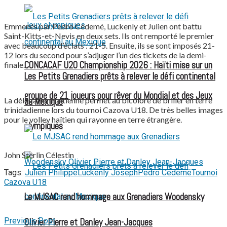
Emmenés par Pedro Cédemé, Luckenly et Julien ont battu
Saint-Kitts-et-Nevis en deux sets. Ils ont remporté le premier
avec beaucoup d’éclats : 21-5. Ensuite, ils se sont imposés 21-
12 lors du second pour s’adjuger l’un des tickets de la demi-
CONCACAF U20 Championship 2026 : Haïti mise sur un
finale.
Les Petits Grenadiers prêts à relever le défi continental
groupe de 21 joueurs pour rêver du Mondial et des Jeux
La délégation haïtienne permet au bicolore de briller en terre
au Mexique
trinidadienne lors du tournoi Cazova U18. De très belles images
pour le volley haïtien qui rayonne en terre étrangère.
olympiques
John Sterlin Célestin
Tags:
Julien Philippe
Luckenly Joseph
Pedro Cédemé
Tournoi
Cazova U18
Le MJSAC rend hommage aux Grenadiers Woodensky
Previous Post
Olivier Pierre et Danley Jean-Jacques