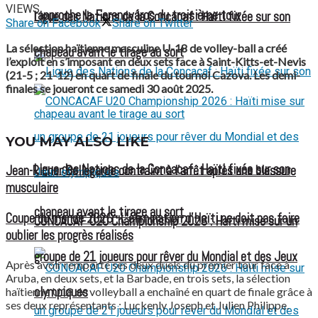
VIEWS
rapproche le Ferencváros du troisième tour
Ligue des Nations de la Concacaf : Haïti fixée sur son
Share on Facebook
Share on Twitter
La sélection haïtienne masculine U-18 de volley-ball a créé
chapeau avant le tirage au sort
l’exploit en s’imposant en deux sets face à Saint-Kitts-et-Nevis
(21-5 ; 21-12) en quart de finale du tournoi Cazova. Les demi-
finales se joueront ce samedi 30 août 2025.
YOU MAY ALSO LIKE
Ligue des Nations de la Concacaf : Haïti fixée sur son
Jean-Ricner Bellegarde contraint à l’arrêt après une blessure
musculaire
chapeau avant le tirage au sort
Coupe du monde 2026 : L’élimination d’Haïti ne doit pas faire
CONCACAF U20 Championship 2026 : Haïti mise sur un
oublier les progrès réalisés
groupe de 21 joueurs pour rêver du Mondial et des Jeux
Après avoir remporté ses deux duels du premier tour face à
Aruba, en deux sets, et la Barbade, en trois sets, la sélection
olympiques
haïtienne U18 de volleyball a enchaîné en quart de finale grâce à
ses deux représentants : Luckenly Joseph et Julien Philippe.