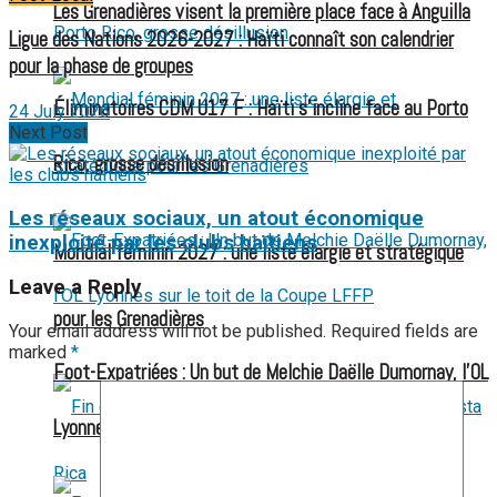
Les Grenadières visent la première place face à Anguilla
Ligue des Nations 2026-2027 : Haïti connaît son calendrier
pour la phase de groupes
Éliminatoires CDM U17 F : Haïti s’incline face au Porto
24 July 2026
Next Post
Rico, grosse désillusion
Les réseaux sociaux, un atout économique
inexploité par les clubs haïtiens
Mondial féminin 2027 : une liste élargie et stratégique
Leave a Reply
pour les Grenadières
Your email address will not be published.
Required fields are
marked
*
Foot-Expatriées : Un but de Melchie Daëlle Dumornay, l’OL
Lyonnes sur le toit de la Coupe LFFP