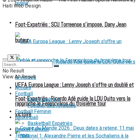
Haiti Web Design.
FOOT EXPATRIÉS
Foot-Expatriés : SCU Torreense s’impose, Dany Jean
buteur
No Result
View All Result
UEFA Europa League : Lenny Joseph s’offre un doublé et
Accueil
Football
Foot-Expatriés : Ricardo Adé guide la LDU Quito vers la
Foot Expatriés
rapproche le Ferencváros du troisième tour
Football des Amputés
Football Féminin
victoire
Basketball
Basketball Expatriés
Basket Féminin
Tennis