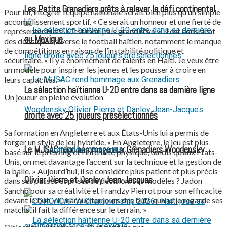
Les Petits Grenadiers prêts à relever le défi continental
Pour lui, intégrer l’équipe nationale serait bien plus qu’un simple
accomplissement sportif. « Ce serait un honneur et une fierté de
représenter Haïti. C’est mon plus grand rêve. » Il est conscient
au Mexique
des défis que traverse le football haïtien, notamment le manque
de compétitions en raison de l’instabilité politique et
sécuritaire. « Il y a énormément de talents en Haïti. Je veux être
un modèle pour inspirer les jeunes et les pousser à croire en
leurs capacités. »
La sélection haïtienne U-20 entre dans sa dernière ligne
Un joueur en pleine évolution
droite avec 25 joueurs présélectionnés
Sa formation en Angleterre et aux États-Unis lui a permis de
forger un style de jeu hybride. « En Angleterre, le jeu est plus
Le MJSAC rend hommage aux Grenadiers Woodensky
Football des Amputés
basé sur le pressing et l’intensité physique, tandis qu’aux États-
Unis, on met davantage l’accent sur la technique et la gestion de
la balle. » Aujourd’hui, il se considère plus patient et plus précis
FOOTBALL FÉMININ
Olivier Pierre et Danley Jean-Jacques
dans ses passes et prises de décision. Ses modèles ? Jadon
Sancho pour sa créativité et Frandzy Pierrot pour son efficacité
devant le but. « Il marque toujours des buts quand je regarde ses
matchs, il fait la différence sur le terrain. »