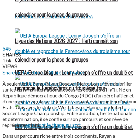
calendrier pour la phase de groupes
Ligue des Nations 2026-2027 : Haïti connaît son
545
SHARES
calendrier pour la phase de groupes
1.6k
VIEWS
UEFA Europa League : Lenny Joseph s’offre un doublé et
Share on Facebook
Share on Twitter
À seulement 17 ans, Rayan Rosevel Pierre Louis rêve de briller
rapproche le Ferencváros du troisième tour
sur les terrains internationaux sous les couleurs d’Haïti. Né en
République démocratique du Congo (RDC) d’un père haïtien et
d’une mère congolaise, le jeune attaquant évolue aujourd’hui aux
États-Unis avec le club de Westchester Flames en United
Soccer League Championship. Entre ambition, fierté nationale
et détermination, il se confie sur son parcours et son rêve de
représenter Haïti.
UEFA Europa League : Lenny Joseph s’offre un doublé et
Dans un parcours riche entre trois continents, Rayan a