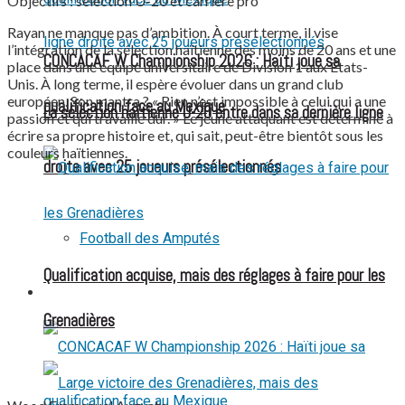
Objectifs : sélection U-20 et carrière pro
Rayan ne manque pas d’ambition. À court terme, il vise
l’intégration de la sélection haïtienne des moins de 20 ans et une
CONCACAF W Championship 2026 : Haïti joue sa
place dans une équipe universitaire de Division 1 aux États-
Unis. À long terme, il espère évoluer dans un grand club
européen. Son mantra ? « Rien n’est impossible à celui qui a une
qualification face au Mexique
La sélection haïtienne U-20 entre dans sa dernière ligne
passion et qui travaille dur. » Le jeune attaquant est déterminé à
écrire sa propre histoire et, qui sait, peut-être bientôt sous les
couleurs haïtiennes.
droite avec 25 joueurs présélectionnés
Football des Amputés
Qualification acquise, mais des réglages à faire pour les
FOOTBALL FÉMININ
Grenadières