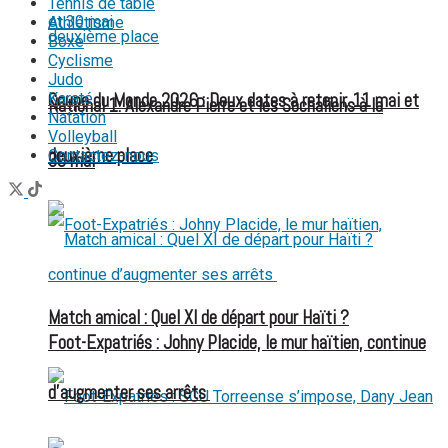
Tennis de table
Athlétisme
Boxe
Cyclisme
Judo
Karaté
Coupe du Monde 2026 : Deux dates à retenir, 11 mai et
National 1: Alexandre Pierre et les Sochaliens à la
Natation
Volleyball
deuxième place
Contactez-nous
30 mai
Match amical : Quel XI de départ pour Haïti ?
Foot-Expatriés : Johny Placide, le mur haïtien, continue
d’augmenter ses arrêts