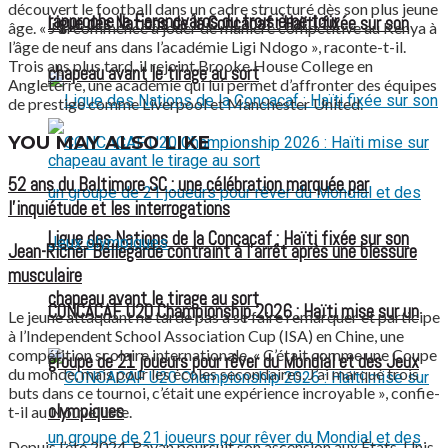
découvert le football dans un cadre structuré dès son plus jeune
rapproche le Ferencváros du troisième tour
Ligue des Nations de la Concacaf : Haïti fixée sur son
âge. « J’ai commencé à jouer de manière compétitive au Kenya à
l’âge de neuf ans dans l’académie Ligi Ndogo », raconte-t-il.
Trois ans plus tard, il rejoint Brooke House College en
chapeau avant le tirage au sort
Angleterre, une académie qui lui permet d’affronter des équipes
de prestige comme Liverpool et Manchester United.
YOU MAY ALSO LIKE
52 ans du Baltimore SC : une célébration marquée par
l’inquiétude et les interrogations
Ligue des Nations de la Concacaf : Haïti fixée sur son
Jean-Ricner Bellegarde contraint à l’arrêt après une blessure
musculaire
chapeau avant le tirage au sort
CONCACAF U20 Championship 2026 : Haïti mise sur un
Le jeune attaquant ne tarde pas à se faire remarquer et participe
à l’Independent School Association Cup (ISA) en Chine, une
compétition scolaire internationale. « C’était comme une Coupe
groupe de 21 joueurs pour rêver du Mondial et des Jeux
du monde, mais pour les écoles secondaires. J’ai marqué trois
buts dans ce tournoi, c’était une expérience incroyable », confie-
olympiques
t-il au Nouvelliste.
Depuis l’été 2024, Rayan poursuit son ascension aux États-Unis,