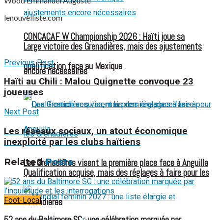
Wood Emmanuel Auguste
lenouvelliste.com
CONCACAF W Championship 2026 : Haïti joue sa
Large victoire des Grenadières, mais des ajustements
Previous Post
qualification face au Mexique
encore nécessaires
Haïti au Chili : Malou Quignette convoque 23
joueuses
Next Post
Les réseaux sociaux, un atout économique
inexploité par les clubs haïtiens
Related
Posts
Les Grenadières visent la première place face à Anguilla
Qualification acquise, mais des réglages à faire pour les
Foot-Local
Grenadières
52 ans du Baltimore SC : une célébration marquée par