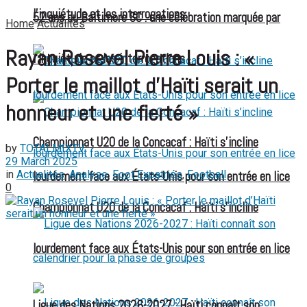
l’inquiétude et les interrogations
52 ans du Baltimore SC : une célébration marquée par
Home
Actualités
Rayan Rosevel Pierre Louis : «
l’inquiétude et les interrogations
Porter le maillot d’Haïti serait un
honneur et une fierté »
Championnat U20 de la Concacaf : Haïti s’incline
by
TOTALMIXTV
29 March 2025
in
Actualités
,
Analyse
,
Foot Expatriés
,
Football
lourdement face aux États-Unis pour son entrée en lice
0
Championnat U20 de la Concacaf : Haïti s’incline
lourdement face aux États-Unis pour son entrée en lice
Ligue des Nations 2026-2027 : Haïti connaît son