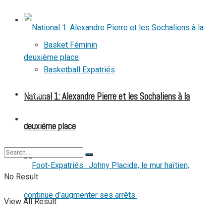
BASKETBALL
Basket Féminin
Basketball Expatriés
National 1: Alexandre Pierre et les Sochaliens à la
TENNIS
TENNIS DE TABLE
deuxième place
No Result
View All Result