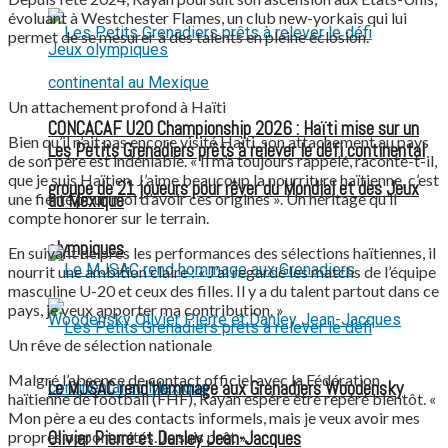
évoluant à Westchester Flames, un club new-yorkais qui lui
permet de se mesurer à des talents en pleine éclosion.
Un attachement profond à Haïti
CONCACAF U20 Championship 2026 : Haïti mise sur un
Bien qu’il n’ait pas encore visité Haïti, son attachement au pays
Les Petits Grenadiers prêts à relever le défi continental
de son père est indéniable. « Il m’a toujours rappelé, raconte-t-il,
que je suis Haïtien. J’aime beaucoup la nourriture haïtienne, c’est
groupe de 21 joueurs pour rêver du Mondial et des Jeux
une fierté pour moi d’avoir ces origines ». Un héritage qu’il
au Mexique
compte honorer sur le terrain.
olympiques
En suivant de près les performances des sélections haïtiennes, il
nourrit une ambition claire : « J’ai regardé les matchs de l’équipe
masculine U-20 et ceux des filles. Il y a du talent partout dans ce
pays, je veux apporter ma contribution. »
Un rêve de sélection nationale
Malgré l’absence de contact officiel avec la Fédération
Le MJSAC rend hommage aux Grenadiers Woodensky
haïtienne de football (FHF), Rayan espère être repéré bientôt. «
Mon père a eu des contacts informels, mais je veux avoir mes
propres opportunités. Je suis prêt ».
Olivier Pierre et Danley Jean-Jacques