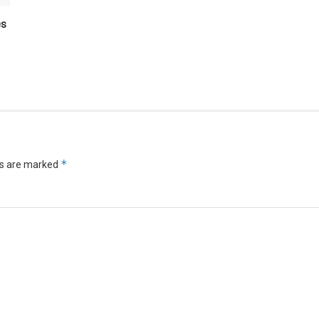
es
*
ds are marked