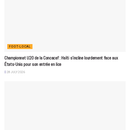
FOOT-LOCAL
Championnat U20 de la Concacaf : Haïti s’incline lourdement face aux
États-Unis pour son entrée en lice
28 JULY 2026