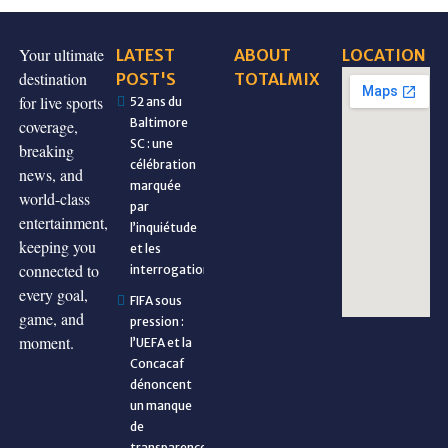
Your ultimate
LATEST
ABOUT
LOCATION
destination
POST'S
TOTALMIX
for live sports
52 ans du
Baltimore
coverage,
SC : une
breaking
célébration
news, and
marquée
world-class
par
entertainment,
l’inquiétude
keeping you
et les
connected to
interrogations
every goal,
FIFA sous
game, and
pression :
moment.
l’UEFA et la
Concacaf
dénoncent
un manque
de
transparence