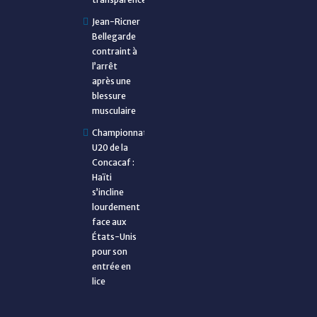
Jean-Ricner
Bellegarde
contraint à
l’arrêt
après une
blessure
musculaire
Championnat
U20 de la
Concacaf :
Haïti
s’incline
lourdement
face aux
États-Unis
pour son
entrée en
lice