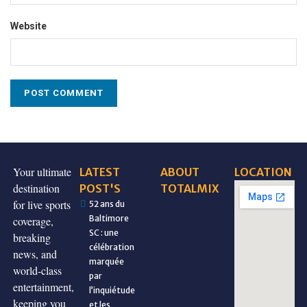
Website
Your ultimate
LATEST
ABOUT
LOCATION
destination
POST'S
TOTALMIX
for live sports
52 ans du
Baltimore
coverage,
SC : une
breaking
célébration
news, and
marquée
world-class
par
entertainment,
l’inquiétude
keeping you
et les