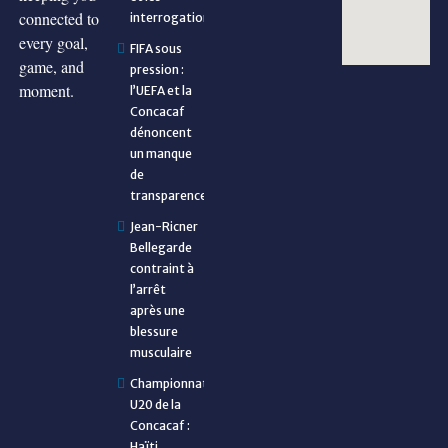
connected to
interrogations
every goal,
FIFA sous
game, and
pression :
moment.
l’UEFA et la
Concacaf
dénoncent
un manque
de
transparence
Jean-Ricner
Bellegarde
contraint à
l’arrêt
après une
blessure
musculaire
Championnat
U20 de la
Concacaf :
Haïti