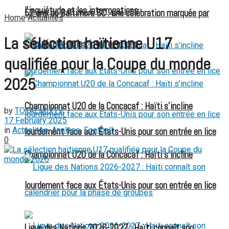
l’inquiétude et les interrogations
52 ans du Baltimore SC : une célébration marquée par
Home
Actualités
La sélection haïtienne U17
l’inquiétude et les interrogations
qualifiée pour la Coupe du monde
2025
Championnat U20 de la Concacaf : Haïti s’incline
by
TOTALMIXTV
17 February 2025
in
Actualités
,
Analyse
,
Football
lourdement face aux États-Unis pour son entrée en lice
0
Championnat U20 de la Concacaf : Haïti s’incline
lourdement face aux États-Unis pour son entrée en lice
Ligue des Nations 2026-2027 : Haïti connaît son