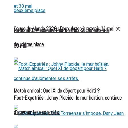
Coupe du Monde 2026 : Deux dates à retenir, 11 mai et
National 1: Alexandre Pierre et les Sochaliens à la
deuxième place
30 mai
Match amical : Quel XI de départ pour Haïti ?
Foot-Expatriés : Johny Placide, le mur haïtien, continue
d’augmenter ses arrêts