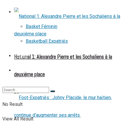
BASKETBALL
Basket Féminin
Basketball Expatriés
National 1: Alexandre Pierre et les Sochaliens à la
TENNIS
TENNIS DE TABLE
deuxième place
No Result
View All Result