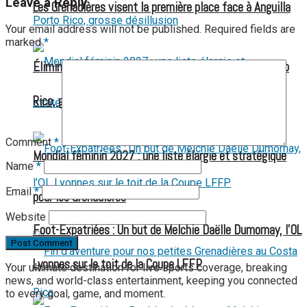
Leave a Reply
Les Grenadières visent la première place face à Anguilla
Your email address will not be published.
Required fields are
marked
*
Éliminatoires CDM U17 F : Haïti s’incline face au Porto
Rico, grosse désillusion
Comment
*
Mondial féminin 2027 : une liste élargie et stratégique
Name
*
Email
*
pour les Grenadières
Website
Foot-Expatriées : Un but de Melchie Daëlle Dumornay, l’OL
Lyonnes sur le toit de la Coupe LFFP
Your ultimate destination for live sports coverage, breaking
news, and world-class entertainment, keeping you connected
to every goal, game, and moment.