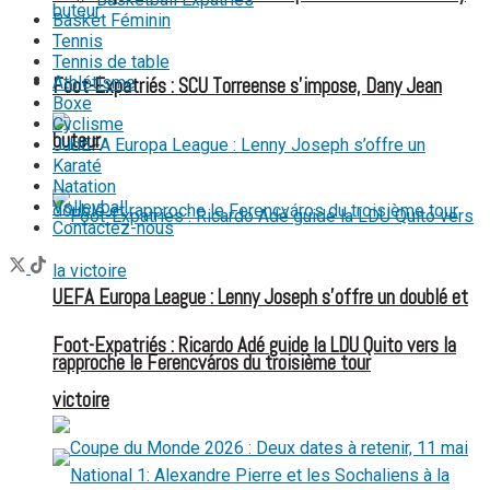
Basket Féminin
Tennis
Tennis de table
FOOT EXPATRIÉS
Athlétisme
Foot-Expatriés : SCU Torreense s’impose, Dany Jean
Boxe
Cyclisme
buteur
Judo
Karaté
Natation
Volleyball
Contactez-nous
UEFA Europa League : Lenny Joseph s’offre un doublé et
Foot-Expatriés : Ricardo Adé guide la LDU Quito vers la
rapproche le Ferencváros du troisième tour
victoire