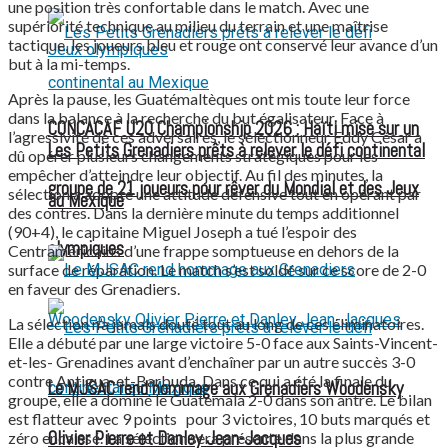
une position très confortable dans le match. Avec une
supériorité technique au milieu du terrain et une maîtrise
tactique, les joueurs bleu et rouge ont conservé leur avance d’un
but à la mi-temps.
Après la pause, les Guatémaltèques ont mis toute leur force
dans la balance à la recherche du but égalisateur. Face à
CONCACAF U20 Championship 2026 : Haïti mise sur un
l’agressivité de ces adversaires, le sélectionneur Eddy César a
Les Petits Grenadiers prêts à relever le défi continental
dû opérer plusieurs changements stratégiques pour les
empêcher d’atteindre leur objectif. Au fil des minutes, la
groupe de 21 joueurs pour rêver du Mondial et des Jeux
sélection a adopté une attitude défensive tout en opérant par
au Mexique
des contres. Dans la dernière minute du temps additionnel
(90+4), le capitaine Miguel Joseph a tué l’espoir des
olympiques
Centraméricains d’une frappe somptueuse en dehors de la
surface de réparation. Le match s’est soldé sur ce score de 2-0
en faveur des Grenadiers.
La sélection n’a jamais douté tout au long de ces éliminatoires.
Elle a débuté par une large victoire 5-0 face aux Saints-Vincent-
et-les- Grenadines avant d’enchaîner par un autre succès 3-0
contre Antigua-et-Barbuda. Dans ce qui a été la finale du
Le MJSAC rend hommage aux Grenadiers Woodensky
groupe, elle a dominé le Guatemala 2-0 dans son antre. Le bilan
est flatteur avec 9 points pour 3 victoires, 10 buts marqués et
Olivier Pierre et Danley Jean-Jacques
zéro encaissé. La sélection sera présente dans la plus grande