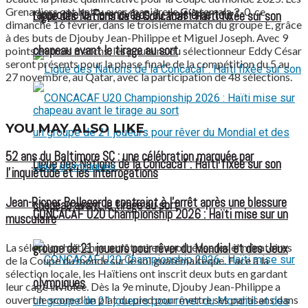
Grenadiers ont battu avec manière le Guatemala 2-0, ce
rapproche le Ferencváros du troisième tour
Ligue des Nations de la Concacaf : Haïti fixée sur son
dimanche 16 février, dans le troisième match du groupe E, grâce
à des buts de Djouby Jean-Philippe et Miguel Joseph. Avec 9
chapeau avant le tirage au sort
points en trois matchs, les poulains du sélectionneur Eddy César
seront présents pour la phase finale de la compétition du 5 au
27 novembre, au Qatar, avec la participation de 48 sélections.
YOU MAY ALSO LIKE
52 ans du Baltimore SC : une célébration marquée par
Ligue des Nations de la Concacaf : Haïti fixée sur son
l’inquiétude et les interrogations
Jean-Ricner Bellegarde contraint à l’arrêt après une blessure
chapeau avant le tirage au sort
CONCACAF U20 Championship 2026 : Haïti mise sur un
musculaire
La sélection haïtienne a clôturé en apothéose les éliminatoires
groupe de 21 joueurs pour rêver du Mondial et des Jeux
de la Coupe du monde sur le sol guatémaltèque. Face à la
sélection locale, les Haïtiens ont inscrit deux buts en gardant
olympiques
leur cage inviolée. Dès la 9e minute, Djouby Jean-Philippe a
ouvert le score d’un plat du pied pour mettre ses partisans dans