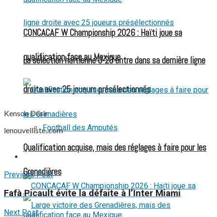
CONCACAF W Championship 2026 : Haïti joue sa
qualification face au Mexique
La sélection haïtienne U-20 entre dans sa dernière ligne
droite avec 25 joueurs présélectionnés
Kenson Desir
Football des Amputés
lenouvelliste..com
Qualification acquise, mais des réglages à faire pour les
FOOTBALL FÉMININ
Grenadières
Previous Post
Fafà Picault évite la défaite à l’Inter Miami
Next Post