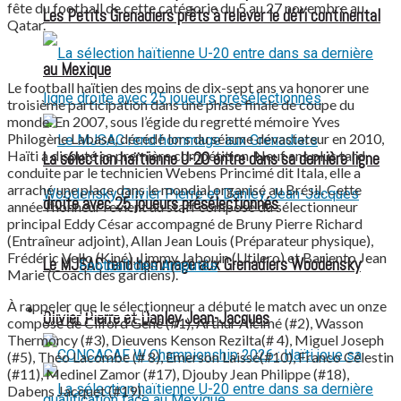
fête du football de cette catégorie du 5 au 27 novembre au
Les Petits Grenadiers prêts à relever le défi continental
Qatar.
au Mexique
Le football haïtien des moins de dix-sept ans va honorer une
troisième participation dans une phase finale de coupe du
monde. En 2007, sous l’égide du regretté mémoire Yves
Philogène Labase, décédé lors du séisme dévastateur en 2010,
Haïti a disputé sa première compétition. Neuf ans plus tard,
La sélection haïtienne U-20 entre dans sa dernière ligne
conduite par le technicien Webens Princimé dit Itala, elle a
arraché une place dans le mondial organisé au Brésil. Cette
droite avec 25 joueurs présélectionnés
année l’honneur revient au staff composé du sélectionneur
principal Eddy César accompagné de Bruny Pierre Richard
(Entraîneur adjoint), Allan Jean Louis (Préparateur physique),
Frédéric Vello (Kiné), Jimmy Jabouin (Utilero) et Bariento Jean
Le MJSAC rend hommage aux Grenadiers Woodensky
Football des Amputés
Marie (Coach des gardiens).
À rappeler que le sélectionneur a débuté le match avec un onze
FOOTBALL FÉMININ
Olivier Pierre et Danley Jean-Jacques
composé de Cliford Gené (#1), Arthur Alcimé (#2), Wasson
Thermoncy (#3), Dieuvens Kenson Rezilta(# 4), Miguel Joseph
(#5), Théo Lacombe (# 8), Emerson Laissé(#10), Franco Célestin
(#11), Medinel Zamor (#17), Djouby Jean Philippe (#18),
Dabens Jacquet (#19).