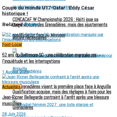
Coupe du monde U17-Qatar : Eddy César
historique !
CONCACAF W Championship 2026 : Haïti joue sa
Related
Posts
Large victoire des Grenadières, mais des ajustements
qualification face au Mexique
encore nécessaires
Foot-Local
52 ans du Baltimore SC : une célébration marquée par
l’inquiétude et les interrogations
1 August 2026
Les Grenadières visent la première place face à Anguilla
Actualités
Qualification acquise, mais des réglages à faire pour les
Jean-Ricner Bellegarde contraint à l’arrêt après une blessure
musculaire
Grenadières
28 July 2026