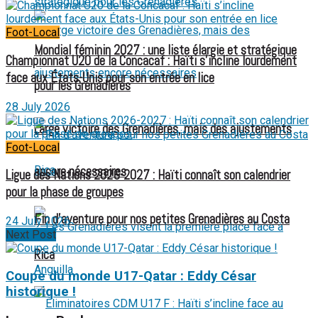
Foot-Local
Mondial féminin 2027 : une liste élargie et stratégique
Championnat U20 de la Concacaf : Haïti s’incline lourdement
face aux États-Unis pour son entrée en lice
pour les Grenadières
28 July 2026
Large victoire des Grenadières, mais des ajustements
Foot-Local
encore nécessaires
Ligue des Nations 2026-2027 : Haïti connaît son calendrier
pour la phase de groupes
Fin d’aventure pour nos petites Grenadières au Costa
24 July 2026
Next Post
Rica
Coupe du monde U17-Qatar : Eddy César
historique !