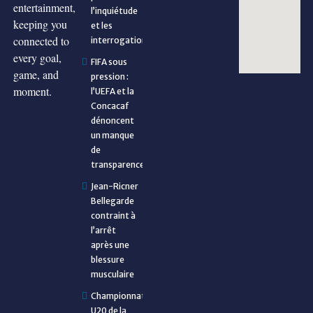
entertainment,
l’inquiétude
keeping you
et les
connected to
interrogations
every goal,
FIFA sous
game, and
pression :
moment.
l’UEFA et la
Concacaf
dénoncent
un manque
de
transparence
Jean-Ricner
Bellegarde
contraint à
l’arrêt
après une
blessure
musculaire
Championnat
U20 de la