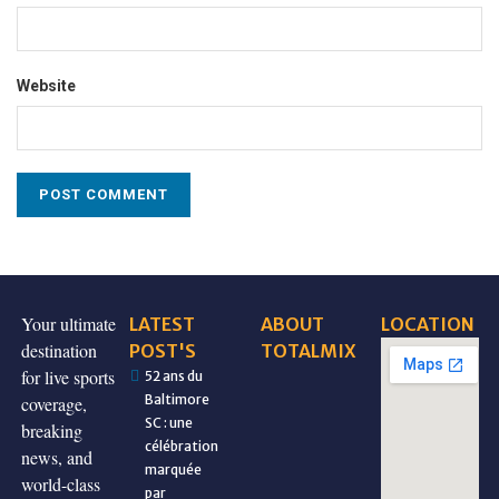
Website
Your ultimate
LATEST
ABOUT
LOCATION
destination
POST'S
TOTALMIX
for live sports
52 ans du
Baltimore
coverage,
SC : une
breaking
célébration
news, and
marquée
world-class
par