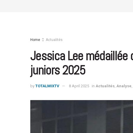
Home
Actualités
Jessica Lee médaillée 
juniors 2025
by
TOTALMIXTV
8 April 2025
in
Actualités
,
Analyse