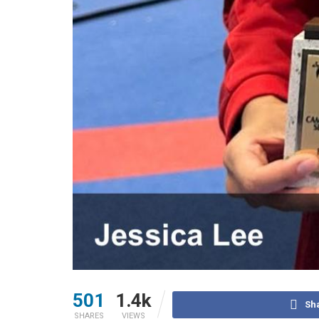
501
1.4k
Sh
SHARES
VIEWS