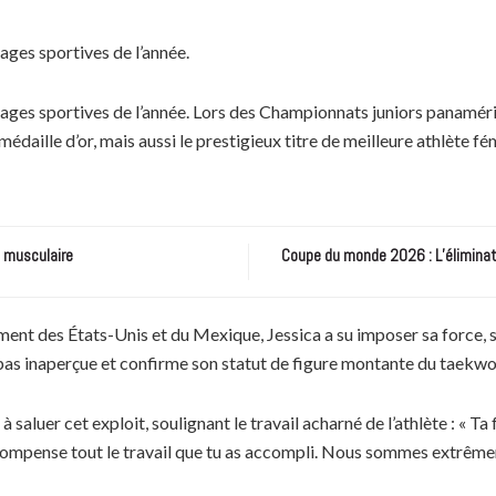
pages sportives de l’année.
es pages sportives de l’année. Lors des Championnats juniors panamér
édaille d’or, mais aussi le prestigieux titre de meilleure athlète f
e musculaire
Coupe du monde 2026 : L’éliminatio
ent des États-Unis et du Mexique, Jessica a su imposer sa force, 
pas inaperçue et confirme son statut de figure montante du taekwo
saluer cet exploit, soulignant le travail acharné de l’athlète : « T
écompense tout le travail que tu as accompli. Nous sommes extrêmem