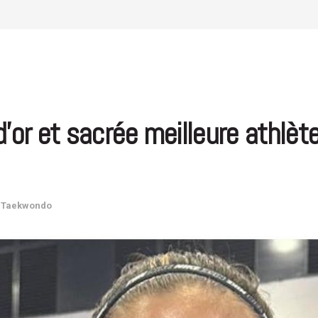
d’or et sacrée meilleure athlè
,
Taekwondo