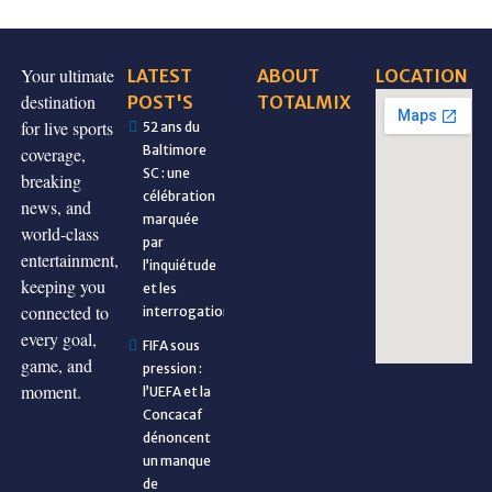
Your ultimate
LATEST
ABOUT
LOCATION
destination
POST'S
TOTALMIX
for live sports
52 ans du
Baltimore
coverage,
SC : une
breaking
célébration
news, and
marquée
world-class
par
entertainment,
l’inquiétude
keeping you
et les
connected to
interrogations
every goal,
FIFA sous
game, and
pression :
moment.
l’UEFA et la
Concacaf
dénoncent
un manque
de