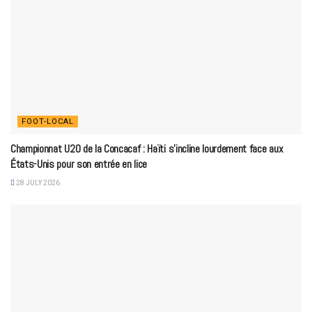
FOOT-LOCAL
Championnat U20 de la Concacaf : Haïti s’incline lourdement face aux
États-Unis pour son entrée en lice
28 JULY 2026