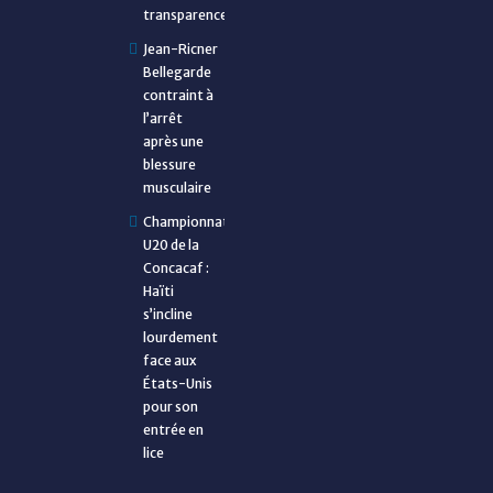
transparence
Jean-Ricner
Bellegarde
contraint à
l’arrêt
après une
blessure
musculaire
Championnat
U20 de la
Concacaf :
Haïti
s’incline
lourdement
face aux
États-Unis
pour son
entrée en
lice