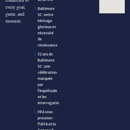
every goal,
Baltimore
game, and
SC : entre
moment.
héritage
glorieux et
nécessité
de
renaissance
52 ans du
Baltimore
SC : une
célébration
marquée
par
l’inquiétude
et les
interrogations
FIFA sous
pression :
l’UEFA et la