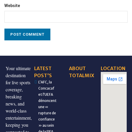
Website
Your ultimate
LATEST
ABOUT
LOCATION
destination
POST'S
TOTALMIX
for live sports
L’AFC, la
Concacaf
coverage,
et l’UEFA
breaking
dénoncent
news, and
une «
world-class
rupture de
entertainment,
confiance
keeping you
» au sein
connected to
de la FIFA