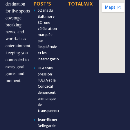
destination
POST'S
TOTALMIX
for live sports
52 ans du
Baltimore
coverage,
SC : une
breaking
célébration
news, and
marquée
world-class
par
entertainment,
l’inquiétude
keeping you
et les
connected to
interrogations
every goal,
FIFA sous
game, and
pression :
moment.
l’UEFA et la
Concacaf
dénoncent
un manque
de
transparence
Jean-Ricner
Bellegarde