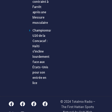
contraint à
l’arrêt
après une
blessure
musculaire
Championnat
U20 de la
Concacaf :
Haïti
s’incline
lourdement
face aux
États-Unis
pour son
entrée en
lice
© 2024 Totalmix Radio –
The First Haitian Sports
Network by Haiti Web