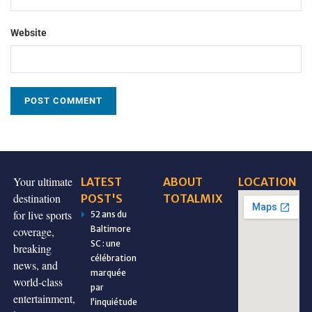
Website
Your ultimate
LATEST
ABOUT
LOCATION
destination
POST'S
TOTALMIX
for live sports
52 ans du
Baltimore
coverage,
SC : une
breaking
célébration
news, and
marquée
world-class
par
entertainment,
l’inquiétude