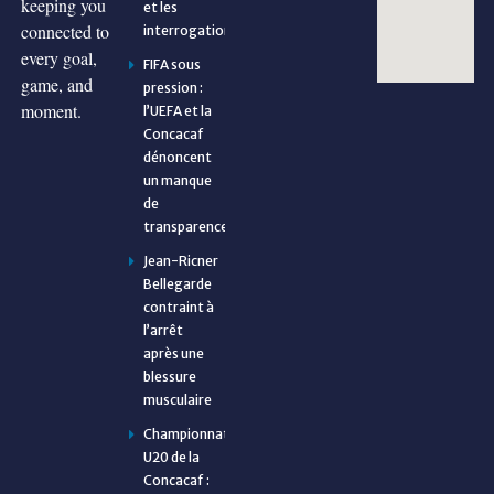
keeping you
et les
connected to
interrogations
every goal,
FIFA sous
game, and
pression :
moment.
l’UEFA et la
Concacaf
dénoncent
un manque
de
transparence
Jean-Ricner
Bellegarde
contraint à
l’arrêt
après une
blessure
musculaire
Championnat
U20 de la
Concacaf :