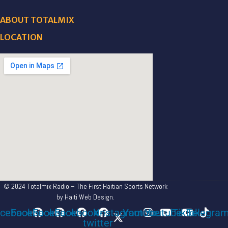
ABOUT TOTALMIX
LOCATION
© 2024 Totalmix Radio – The First Haitian Sports Network
by Haiti Web Design.
cebook
Facebook
Facebook
Facebook
X-
Instagram
Youtube
Youtube
Tiktok
Telegra
twitter