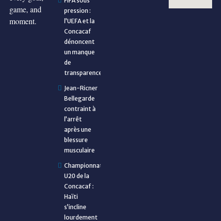
FIFA sous
game, and
pression :
moment.
l’UEFA et la
Concacaf
dénoncent
un manque
de
transparence
Jean-Ricner
Bellegarde
contraint à
l’arrêt
après une
blessure
musculaire
Championnat
U20 de la
Concacaf :
Haïti
s’incline
lourdement