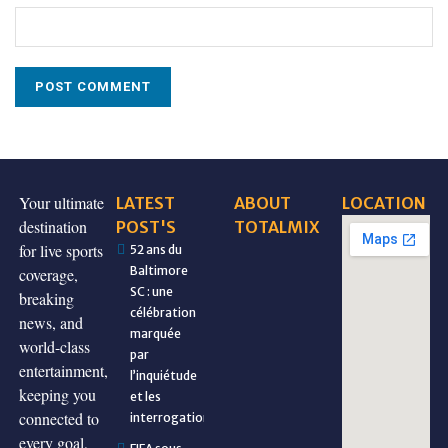
Your ultimate
LATEST
ABOUT
LOCATION
destination
POST'S
TOTALMIX
for live sports
52 ans du
Baltimore
coverage,
SC : une
breaking
célébration
news, and
marquée
world-class
par
entertainment,
l’inquiétude
keeping you
et les
connected to
interrogations
every goal,