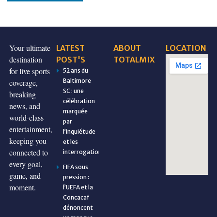
Your ultimate
LATEST
ABOUT
LOCATION
destination
POST'S
TOTALMIX
for live sports
52 ans du
Baltimore
coverage,
SC : une
breaking
célébration
news, and
marquée
world-class
par
entertainment,
l’inquiétude
keeping you
et les
connected to
interrogations
every goal,
FIFA sous
game, and
pression :
moment.
l’UEFA et la
Concacaf
dénoncent