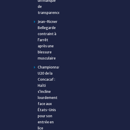
un manque
de
transparence
Jean-Ricner
Bellegarde
contraint à
l’arrêt
après une
blessure
musculaire
Championnat
U20 de la
Concacaf :
Haïti
s’incline
lourdement
face aux
États-Unis
pour son
entrée en
lice