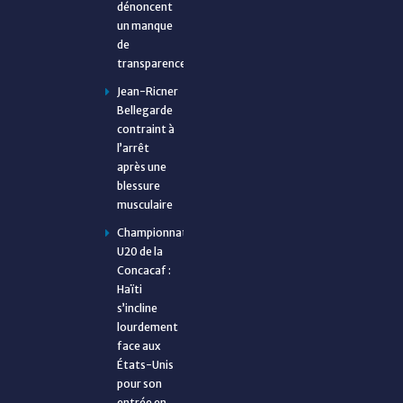
dénoncent
un manque
de
transparence
Jean-Ricner
Bellegarde
contraint à
l’arrêt
après une
blessure
musculaire
Championnat
U20 de la
Concacaf :
Haïti
s’incline
lourdement
face aux
États-Unis
pour son
entrée en