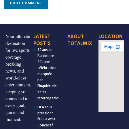
Your ultimate
LATEST
ABOUT
LOCATION
destination
POST'S
TOTALMIX
for live sports
52 ans du
Baltimore
coverage,
SC : une
breaking
célébration
news, and
marquée
world-class
par
entertainment,
l’inquiétude
keeping you
et les
connected to
interrogations
every goal,
FIFA sous
game, and
pression :
moment.
l’UEFA et la
Concacaf