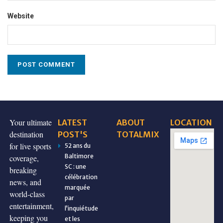
Website
Your ultimate
LATEST
ABOUT
LOCATION
destination
POST'S
TOTALMIX
for live sports
52 ans du
Baltimore
coverage,
SC : une
breaking
célébration
news, and
marquée
world-class
par
entertainment,
l’inquiétude
keeping you
et les