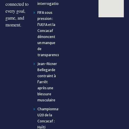
connected to
interrogations
every goal,
FIFA sous
game, and
pression :
moment.
l’UEFA et la
Concacaf
dénoncent
un manque
de
transparence
Jean-Ricner
Bellegarde
contraint à
l’arrêt
après une
blessure
musculaire
Championnat
U20 de la
Concacaf :
Haïti