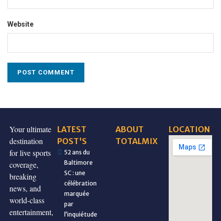
Website
Your ultimate
LATEST
ABOUT
LOCATION
destination
POST'S
TOTALMIX
for live sports
52 ans du
Baltimore
coverage,
SC : une
breaking
célébration
news, and
marquée
world-class
par
entertainment,
l’inquiétude