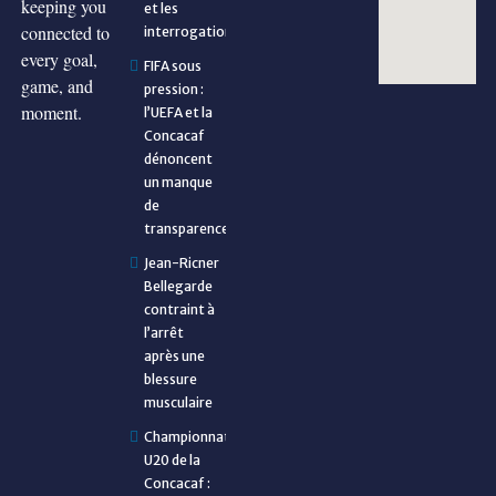
keeping you
et les
connected to
interrogations
every goal,
FIFA sous
game, and
pression :
moment.
l’UEFA et la
Concacaf
dénoncent
un manque
de
transparence
Jean-Ricner
Bellegarde
contraint à
l’arrêt
après une
blessure
musculaire
Championnat
U20 de la
Concacaf :