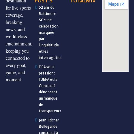
destination
POST'S
TOTALMIX
for live sports
52 ans du
Baltimore
coverage,
SC : une
breaking
célébration
news, and
marquée
world-class
par
entertainment,
l’inquiétude
keeping you
et les
connected to
interrogations
every goal,
FIFA sous
game, and
pression :
moment.
l’UEFA et la
Concacaf
dénoncent
un manque
de
transparence
Jean-Ricner
Bellegarde
contraint à