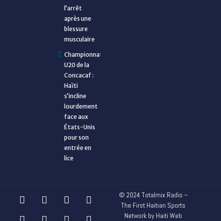
l’arrêt
après une
blessure
musculaire
Championnat
U20 de la
Concacaf :
Haïti
s’incline
lourdement
face aux
États-Unis
pour son
entrée en
lice
© 2024 Totalmix Radio –
The First Haitian Sports
Network by Haiti Web