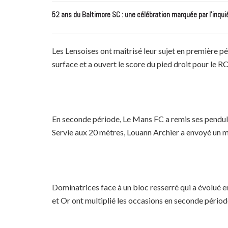
52 ans du Baltimore SC : une célébration marquée par l’inqui
Les Lensoises ont maîtrisé leur sujet en première pé
surface et a ouvert le score du pied droit pour le RC
En seconde période, Le Mans FC a remis ses pendules
Servie aux 20 mètres, Louann Archier a envoyé un mis
Dominatrices face à un bloc resserré qui a évolué en
et Or ont multiplié les occasions en seconde période