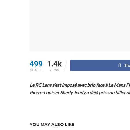
499
1.4k
Sh
SHARES
VIEWS
Le RC Lens s’est imposé avec brio face à Le Mans F
Pierre-Louis et Sherly Jeudy a déjà pris son billet d
YOU MAY ALSO LIKE