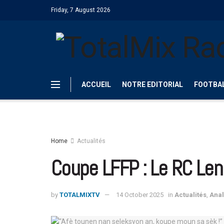
Friday, 7 August 2026
ACCUEIL
NOTRE EDITORIAL
FOOTBA
Home
Actualités
Coupe LFFP : Le RC Lens
by
TOTALMIXTV
14 October 2025
in
Actualités
,
Ana