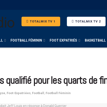
TOTALMIX TV 1
TOTALMIX TV 2
LL
FOOTBALL FÉMININ
FOOT EXPATRIÉS
BASKETBALL
 qualifié pour les quarts de fi
lyse
,
Foot-Expatriées
,
Football
,
Football Féminin