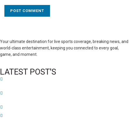
Your ultimate destination for live sports coverage, breaking news, and
world-class entertainment, keeping you connected to every goal,
game, and moment.
LATEST POST'S
52 ans du Baltimore SC : une célébration marquée par l’inquiétude et les
interrogations
FIFA sous pression : l’UEFA et la Concacaf dénoncent un manque de
transparence
Jean-Ricner Bellegarde contraint à l’arrêt après une blessure musculaire
Championnat U20 de la Concacaf : Haïti s’incline lourdement face aux États-
Unis pour son entrée en lice