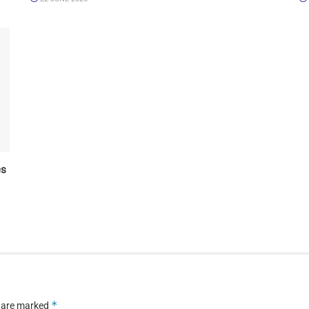
es
*
s are marked