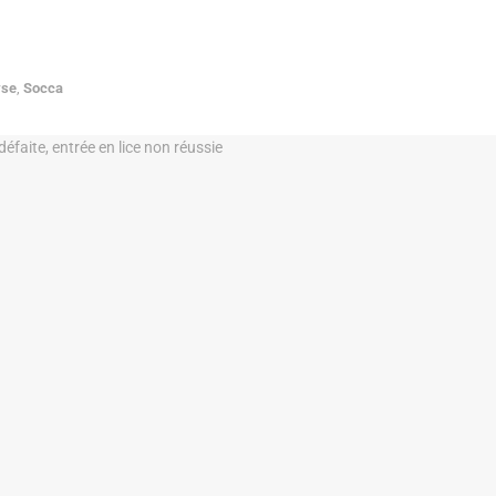
yse
,
Socca