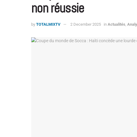
non réussie
by
TOTALMIXTV
2 December 2025
in
Actualités
,
Anal