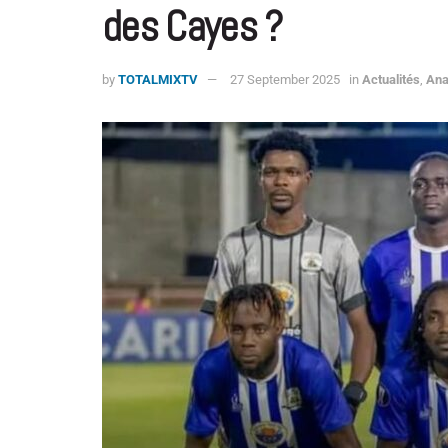
des Cayes ?
by
TOTALMIXTV
27 September 2025
in
Actualités
,
Ana