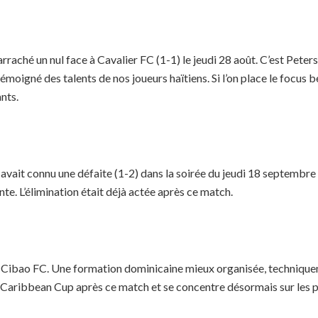
aché un nul face à Cavalier FC (1-1) le jeudi 28 août. C’est Peterson
oigné des talents de nos joueurs haïtiens. Si l’on place le focus be
nts.
it connu une défaite (1-2) dans la soirée du jeudi 18 septembre 20
e. L’élimination était déjà actée après ce match.
à Cibao FC. Une formation dominicaine mieux organisée, techniqueme
 Caribbean Cup après ce match et se concentre désormais sur les p