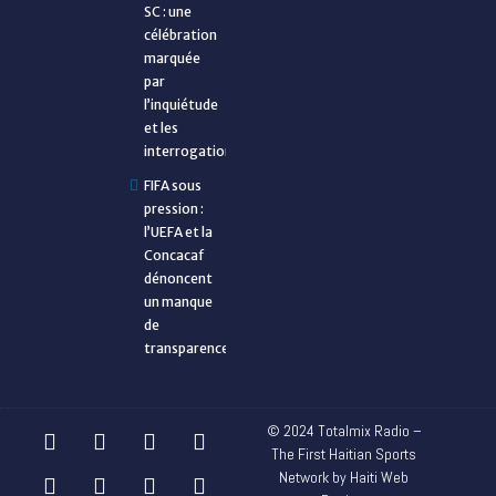
SC : une
célébration
marquée
par
l’inquiétude
et les
interrogations
FIFA sous
pression :
l’UEFA et la
Concacaf
dénoncent
un manque
de
transparence
© 2024 Totalmix Radio –
The First Haitian Sports
Network by Haiti Web