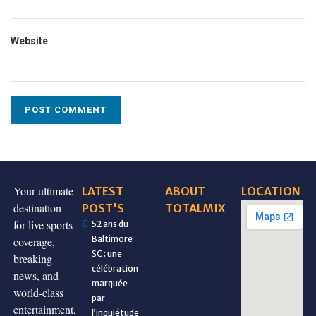
Website
Your ultimate
LATEST
ABOUT
LOCATION
destination
POST'S
TOTALMIX
for live sports
52 ans du
Baltimore
coverage,
SC : une
breaking
célébration
news, and
marquée
world-class
par
entertainment,
l’inquiétude