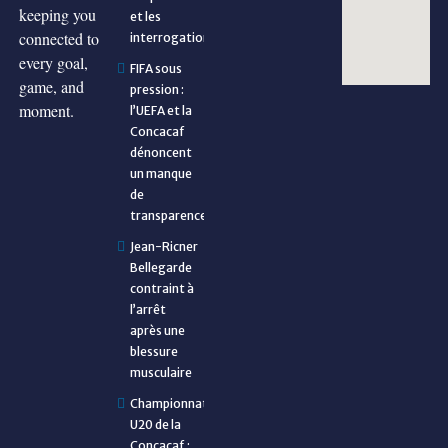
keeping you
et les
connected to
interrogations
every goal,
FIFA sous
game, and
pression :
moment.
l’UEFA et la
Concacaf
dénoncent
un manque
de
transparence
Jean-Ricner
Bellegarde
contraint à
l’arrêt
après une
blessure
musculaire
Championnat
U20 de la
Concacaf :