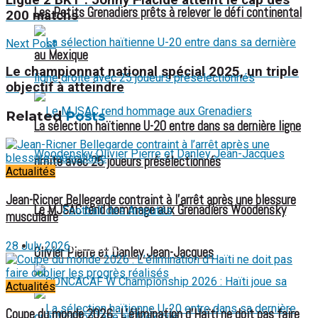
Ligue 2 BKT : Johny Placide atteint le cap des
Les Petits Grenadiers prêts à relever le défi continental
200 matchs
Next Post
au Mexique
Le championnat national spécial 2025, un triple
objectif à atteindre
Related
Posts
La sélection haïtienne U-20 entre dans sa dernière ligne
droite avec 25 joueurs présélectionnés
Actualités
Jean-Ricner Bellegarde contraint à l’arrêt après une blessure
Le MJSAC rend hommage aux Grenadiers Woodensky
Football des Amputés
musculaire
28 July 2026
FOOTBALL FÉMININ
Olivier Pierre et Danley Jean-Jacques
Actualités
Coupe du monde 2026 : L’élimination d’Haïti ne doit pas faire