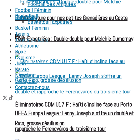
Football des Amputés
Football Féminin
Basketball
Fin d’aventure pour nos petites Grenadières au Costa
Basketball Expatriés
Basket Féminin
Tennis
Rica
Foot-Expatriées : Double-double pour Melchie Dumornay
Tennis de table
Athlétisme
Boxe
Cyclisme
FOOT EXPATRIÉS
Judo
Karaté
Natation
Volleyball
Contactez-nous
Éliminatoires CDM U17 F : Haïti s’incline face au Porto
UEFA Europa League : Lenny Joseph s’offre un doublé et
Rico, grosse désillusion
rapproche le Ferencváros du troisième tour