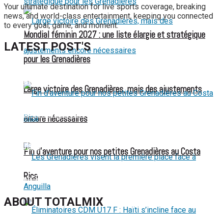
Your ultimate destination for live sports coverage, breaking
news, and world-class entertainment, keeping you connected
to every goal, game, and moment.
Mondial féminin 2027 : une liste élargie et stratégique
LATEST POST'S
pour les Grenadières
52 ans du Baltimore SC : une célébration marquée par
l’inquiétude et les interrogations
Large victoire des Grenadières, mais des ajustements
FIFA sous pression : l’UEFA et la Concacaf dénoncent un
manque de transparence
encore nécessaires
Jean-Ricner Bellegarde contraint à l’arrêt après une blessure
musculaire
Fin d’aventure pour nos petites Grenadières au Costa
Championnat U20 de la Concacaf : Haïti s’incline lourdement
Rica
face aux États-Unis pour son entrée en lice
ABOUT TOTALMIX