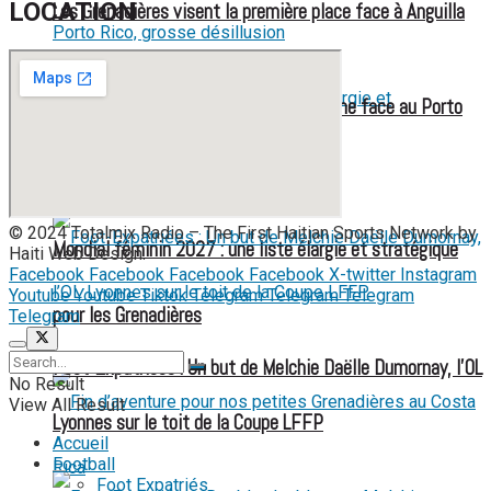
LOCATION
Les Grenadières visent la première place face à Anguilla
Éliminatoires CDM U17 F : Haïti s’incline face au Porto
Rico, grosse désillusion
© 2024 Totalmix Radio – The First Haitian Sports Network by
Mondial féminin 2027 : une liste élargie et stratégique
Haiti Web Design.
Facebook
Facebook
Facebook
Facebook
X-twitter
Instagram
Youtube
Youtube
Tiktok
Telegram
Telegram
Telegram
pour les Grenadières
Telegram
Foot-Expatriées : Un but de Melchie Daëlle Dumornay, l’OL
No Result
View All Result
Lyonnes sur le toit de la Coupe LFFP
Accueil
Football
Foot Expatriés