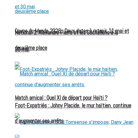
Coupe du Monde 2026 : Deux dates à retenir, 11 mai et
National 1: Alexandre Pierre et les Sochaliens à la
deuxième place
30 mai
Match amical : Quel XI de départ pour Haïti ?
Foot-Expatriés : Johny Placide, le mur haïtien, continue
d’augmenter ses arrêts