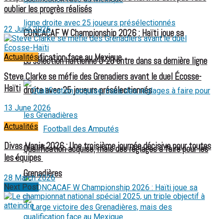
oublier les progrès réalisés
22 June 2026
CONCACAF W Championship 2026 : Haïti joue sa
qualification face au Mexique
Actualités
La sélection haïtienne U-20 entre dans sa dernière ligne
Steve Clarke se méfie des Grenadiers avant le duel Écosse-
Haïti
droite avec 25 joueurs présélectionnés
13 June 2026
Actualités
Football des Amputés
Divas Mania 2026 : Une troisième journée décisive pour toutes
Qualification acquise, mais des réglages à faire pour les
les équipes
FOOTBALL FÉMININ
Grenadières
28 March 2026
Next Post