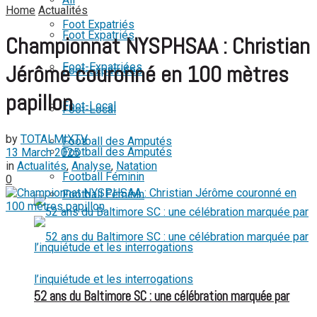
Home
Actualités
View All Result
Foot Expatriés
Foot Expatriés
Championnat NYSPHSAA : Christian
Foot-Expatriées
Jérôme couronné en 100 mètres
Foot-Expatriées
papillon
Foot-Local
Foot-Local
by
TOTALMIXTV
Football des Amputés
Football des Amputés
13 March 2025
in
Actualités
,
Analyse
,
Natation
Football Féminin
0
Football Féminin
52 ans du Baltimore SC : une célébration marquée par