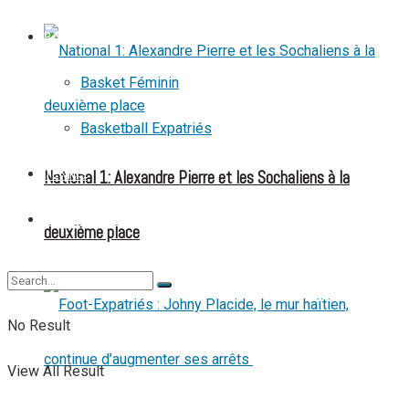
BASKETBALL
Basket Féminin
Basketball Expatriés
National 1: Alexandre Pierre et les Sochaliens à la
TENNIS
TENNIS DE TABLE
deuxième place
No Result
View All Result