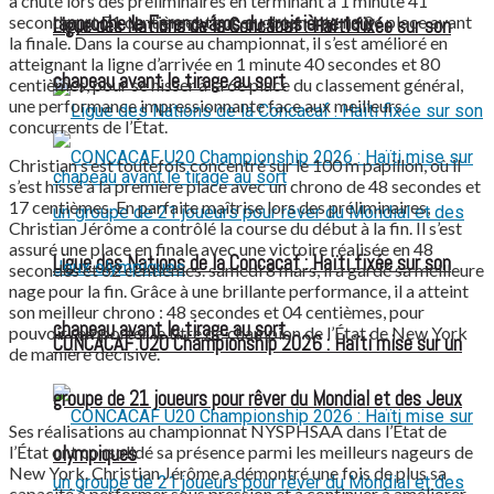
a chuté lors des préliminaires en terminant à 1 minute 41
secondes et 71 centièmes tout en obtenant une 8e place avant
rapproche le Ferencváros du troisième tour
Ligue des Nations de la Concacaf : Haïti fixée sur son
la finale. Dans la course au championnat, il s’est amélioré en
atteignant la ligne d’arrivée en 1 minute 40 secondes et 80
chapeau avant le tirage au sort
centièmes, pour se hisser à la 6e place du classement général,
une performance impressionnante face aux meilleurs
concurrents de l’État.
Christian s’est toutefois concentré sur le 100 m papillon, où il
s’est hissé à la première place avec un chrono de 48 secondes et
17 centièmes. En parfaite maîtrise lors des préliminaires,
Christian Jérôme a contrôlé la course du début à la fin. Il s’est
assuré une place en finale avec une victoire réalisée en 48
Ligue des Nations de la Concacaf : Haïti fixée sur son
secondes et 62 centièmes. samedi 8 mars, il a gardé sa meilleure
nage pour la fin. Grâce à une brillante performance, il a atteint
son meilleur chrono : 48 secondes et 04 centièmes, pour
chapeau avant le tirage au sort
pouvoir remporter le titre de champion de l’État de New York
CONCACAF U20 Championship 2026 : Haïti mise sur un
de manière décisive.
groupe de 21 joueurs pour rêver du Mondial et des Jeux
Ses réalisations au championnat NYSPHSAA dans l’État de
l’État ont consolidé sa présence parmi les meilleurs nageurs de
olympiques
New York. Christian Jérôme a démontré une fois de plus sa
capacité à performer sous pression et à continuer à améliorer