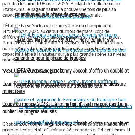
papillon le samedi 08 mars 2025. Brillant de mille feux aux
États-Unis, le nageur haïtien a prouvé une fois de plus sa
calendrier pour la phase de groupes
capacité à être au top sur la scène internationale.
L’État de New York a vibré au rythme du championnat
NYSPHSAA 2025 au début du mois de mars. Lors de
différentes épreuves, plusieurs nageurs se sont distingués.
Ligue des Nations 2026-2027 : Haïti connaît son
Parmi eux, Christian Jérôme a réalisé une performance hors
norme. Ainsi, il a une fois de plus prouvé sa polyvalence et sa
capacité à être à la hauteur sur la plus grande scène au niveau
calendrier pour la phase de groupes
mondial.
UEFA Europa League : Lenny Joseph s’offre un doublé et
YOU MAY ALSO LIKE
Jean-Ricner Bellegarde contraint à l’arrêt après une blessure
rapproche le Ferencváros du troisième tour
musculaire
Coupe du monde 2026 : L’élimination d’Haïti ne doit pas faire
oublier les progrès réalisés
UEFA Europa League : Lenny Joseph s’offre un doublé et
C’est en 200 mètres nage libre que Christian s’était lancé. Son
premier temps était d’1 minute 46 secondes et 24 centièmes. Il