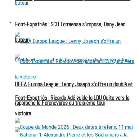
FOOT EXPATRIÉS
Foot-Expatriés : SCU Torreense s’impose, Dany Jean
buteur
UEFA Europa League : Lenny Joseph s’offre un doublé et
Foot-Expatriés : Ricardo Adé guide la LDU Quito vers la
rapproche le Ferencváros du troisième tour
victoire