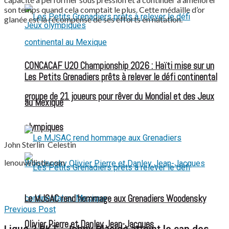
son temps quand cela comptait le plus. Cette médaille d’or
glanée est la récompense de ses efforts en natation.
CONCACAF U20 Championship 2026 : Haïti mise sur un
Les Petits Grenadiers prêts à relever le défi continental
groupe de 21 joueurs pour rêver du Mondial et des Jeux
au Mexique
olympiques
John Sterlin Celestin
lenouvelliste.com
Le MJSAC rend hommage aux Grenadiers Woodensky
Previous Post
Olivier Pierre et Danley Jean-Jacques