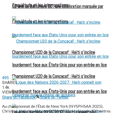
l’inquiétude et les interrogations
52 ans du Baltimore SC : une célébration marquée par
l’inquiétude et les interrogations
Championnat U20 de la Concacaf : Haïti s’incline
lourdement face aux États-Unis pour son entrée en lice
Championnat U20 de la Concacaf : Haïti s’incline
495
SHARES
1.4k
lourdement face aux États-Unis pour son entrée en lice
VIEWS
Share on Facebook
Share on Twitter
Au championnat de l’État de New York (NYSPHSAA 2025),
Christian Jérôme a été sacré champion en catégorie 100 mètres
Ligue des Nations 2026-2027 : Haïti connaît son