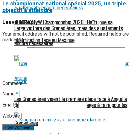
Le championnat national spécial 2025, un triple
objectif à atteindre
CONCACAF W Championship 2026 : Haïti joue sa
Leave a Reply
Large victoire des Grenadières, mais des ajustements
Your email address will not be published.
Required fields are
qualification face au Mexique
marked
*
encore nécessaires
Comment
*
Name
*
Les Grenadières visent la première place face à Anguilla
Qualification acquise, mais des réglages à faire pour les
Email
*
Website
Grenadières