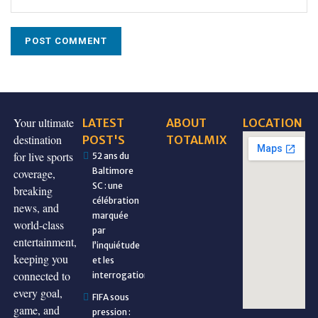
Your ultimate
LATEST
ABOUT
LOCATION
destination
POST'S
TOTALMIX
for live sports
52 ans du
Baltimore
coverage,
SC : une
breaking
célébration
news, and
marquée
world-class
par
entertainment,
l’inquiétude
keeping you
et les
connected to
interrogations
every goal,
FIFA sous
game, and
pression :