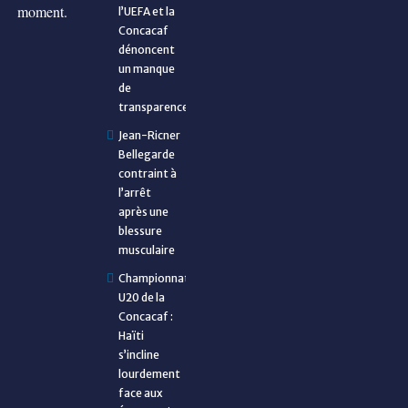
moment.
l’UEFA et la
Concacaf
dénoncent
un manque
de
transparence
Jean-Ricner
Bellegarde
contraint à
l’arrêt
après une
blessure
musculaire
Championnat
U20 de la
Concacaf :
Haïti
s’incline
lourdement
face aux