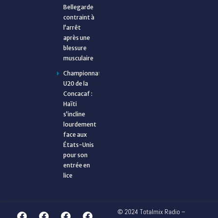
Bellegarde
contraint à
l’arrêt
après une
blessure
musculaire
Championnat
U20 de la
Concacaf :
Haïti
s’incline
lourdement
face aux
États-Unis
pour son
entrée en
lice
© 2024 Totalmix Radio –