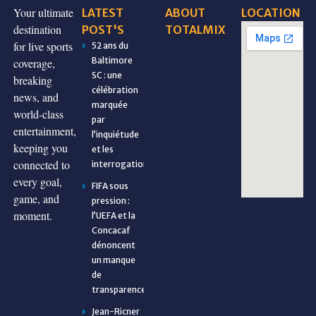
Your ultimate
LATEST
ABOUT
LOCATION
destination
POST'S
TOTALMIX
for live sports
52 ans du
Baltimore
coverage,
SC : une
breaking
célébration
news, and
marquée
world-class
par
entertainment,
l’inquiétude
keeping you
et les
connected to
interrogations
every goal,
FIFA sous
game, and
pression :
moment.
l’UEFA et la
Concacaf
dénoncent
un manque
de
transparence
Jean-Ricner