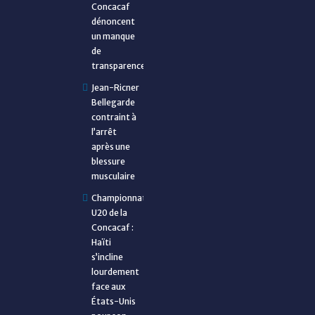
Concacaf
dénoncent
un manque
de
transparence
Jean-Ricner
Bellegarde
contraint à
l’arrêt
après une
blessure
musculaire
Championnat
U20 de la
Concacaf :
Haïti
s’incline
lourdement
face aux
États-Unis