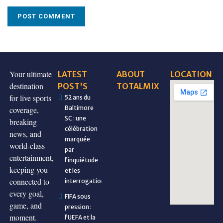
Your ultimate
LATEST
ABOUT
LOCATION
destination
POST'S
TOTALMIX
for live sports
52 ans du
Baltimore
coverage,
SC : une
breaking
célébration
news, and
marquée
world-class
par
entertainment,
l’inquiétude
keeping you
et les
connected to
interrogations
every goal,
FIFA sous
game, and
pression :
moment.
l’UEFA et la