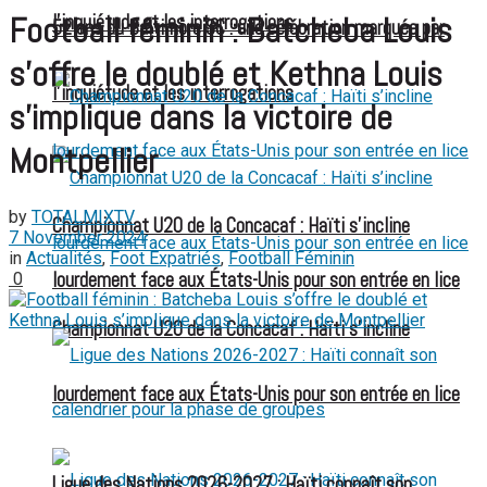
Football féminin : Batcheba Louis
l’inquiétude et les interrogations
52 ans du Baltimore SC : une célébration marquée par
s’offre le doublé et Kethna Louis
l’inquiétude et les interrogations
s’implique dans la victoire de
Montpellier
by
TOTALMIXTV
Championnat U20 de la Concacaf : Haïti s’incline
7 November 2024
in
Actualités
,
Foot Expatriés
,
Football Féminin
lourdement face aux États-Unis pour son entrée en lice
0
Championnat U20 de la Concacaf : Haïti s’incline
lourdement face aux États-Unis pour son entrée en lice
Ligue des Nations 2026-2027 : Haïti connaît son