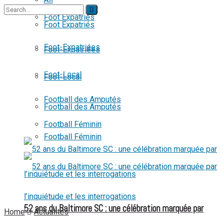
Foot Expatriés
Foot Expatriés
No Result
Foot-Expatriées
Foot-Expatriées
View All Result
Foot-Local
Foot-Local
Football des Amputés
Football des Amputés
Football Féminin
Football Féminin
52 ans du Baltimore SC : une célébration marquée par
Home
Actualités