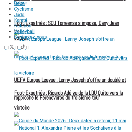
Boxe
Cyclisme
Judo
Karaté
FOOT EXPATRIÉS
Foot-Expatriés : SCU Torreense s’impose, Dany Jean
Natation
Volleyball
Contactez-nous
buteur
UEFA Europa League : Lenny Joseph s’offre un doublé et
Foot-Expatriés : Ricardo Adé guide la LDU Quito vers la
rapproche le Ferencváros du troisième tour
victoire