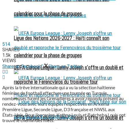
calendrier pour la phase de groupes
Ligue des Nations 2026-2027 : Haïti connaît son
514
SHARES
calendrier pour la phase de groupes
1.5k
VIEWS
Share on Facebook
Share on Twitter
UEFA Europa League : Lenny Joseph s’offre un doublé et
rapproche le Ferencváros du troisième tour
Après la trêve internationale qui a vu la sélection haïtienne
féminine de football effectuer une tournée en Turquie,
nombreuses furent les Grenadières à avoir répondu présent au
rendez-vous avec leurs équipes respectives en Arkema
Première Ligue, Seconde Ligue, D3 française et NWSL aux
États-Unis. Pour l’occasion, Kethna Louis et Batcheba Louis ont
UEFA Europa League : Lenny Joseph s’offre un doublé et
trouvé le chemin des filets.