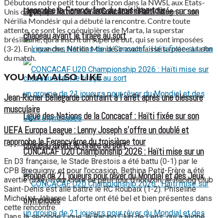
Débutons notre petit tour d’horizon dans la NWSL aux États-
rapproche le Ferencváros du troisième tour
Ligue des Nations de la Concacaf : Haïti fixée sur son
Unis où l’équipe d’Orlando affrontait le Seattle Reign FC de
Nérilia Mondésir qui a débuté la rencontre. Contre toute
attente, ce sont les coéquipières de Marta, la superstar
chapeau avant le tirage au sort
brésilienne, qui a inscrit un superbe but, qui se sont imposées
(3-2). En revanche, Nérilia Mondésir avait laissé sa place à la fin
du match.
YOU MAY ALSO LIKE
Jean-Ricner Bellegarde contraint à l’arrêt après une blessure
musculaire
Ligue des Nations de la Concacaf : Haïti fixée sur son
UEFA Europa League : Lenny Joseph s’offre un doublé et
rapproche le Ferencváros du troisième tour
chapeau avant le tirage au sort
CONCACAF U20 Championship 2026 : Haïti mise sur un
En D3 française, le Stade Brestois a été battu (0-1) par le
CPB Brequigny, et pour l’occasion, Bethina Petit-Frère a été
groupe de 21 joueurs pour rêver du Mondial et des Jeux
avertie (55e). Pour clore ce petit tour d’horizon, le Racing Club
Saint-Denis est allé battre le RC Roubaix (1-2). Phiseline
Michel et Johanne Laforte ont été bel et bien présentes dans
olympiques
cette rencontre.
Dans la seconde Ligue, le Racing Club de Lens, qui a aligné