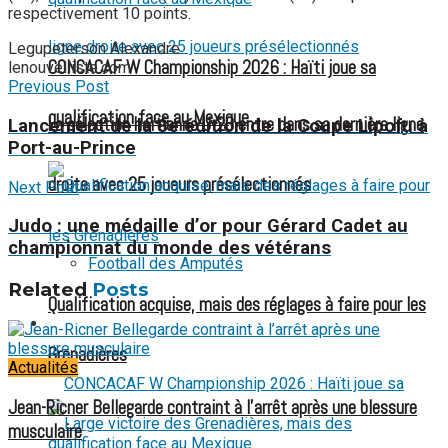
respectivement 10 points.
Legupeterson Alexandre
CONCACAF W Championship 2026 : Haïti joue sa
lenouvelliste.com
Previous Post
qualification face au Mexique
La sélection haïtienne U-20 entre dans sa dernière ligne
Lancement de la 8e édition de la Coupe Lipofu à
Port-au-Prince
droite avec 25 joueurs présélectionnés
Next Post
Judo : une médaille d’or pour Gérard Cadet au
championnat du monde des vétérans
Football des Amputés
Related
Posts
Qualification acquise, mais des réglages à faire pour les
FOOTBALL FÉMININ
Grenadières
Actualités
Jean-Ricner Bellegarde contraint à l’arrêt après une blessure
musculaire