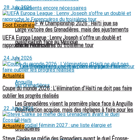
28 July 2026
CONCACAF W Championship 2026 : Haïti joue sa
Foot Expatriés
Large victoire des Grenadières, mais des ajustements
UEFA Europa League : Lenny Joseph s’offre un doublé et
qualification face au Mexique
encore nécessaires
rapproche le Ferencváros du troisième tour
24 July 2026
Actualités
Coupe du monde 2026 : L’élimination d’Haïti ne doit pas faire
oublier les progrès réalisés
Les Grenadières visent la première place face à Anguilla
22 June 2026
Qualification acquise, mais des réglages à faire pour les
Actualités
Grenadières
Steve Clarke se méfie des Grenadiers avant le duel Écosse-