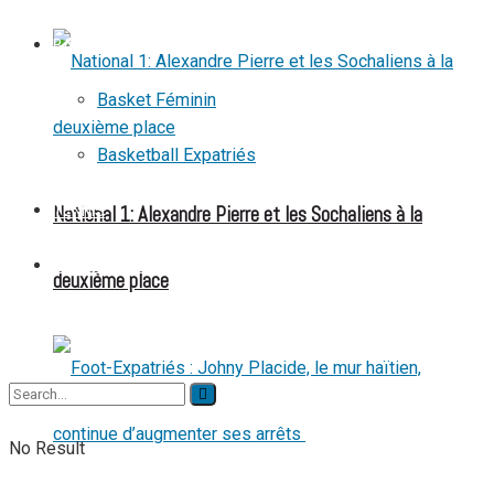
BASKETBALL
Basket Féminin
Basketball Expatriés
National 1: Alexandre Pierre et les Sochaliens à la
TENNIS
TENNIS DE TABLE
deuxième place
No Result