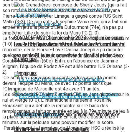
son trio de Grenadières, composé de Sherly Jeudy (qui a fait
son retour à la compétition après des blessures), Dayana
Pierre-Louis et Jennyfer Limage, a gagné contre l’US Saint
Mallo (3-2). De son côté, Joséphine Vanuxeem, qui a fait son
entrée en jeu à la place d’Elea Dufourmont (74e), n’a pas pu
empêcher Lille de subir la loi du Mans FC (2-0).
CONCACAF U20 Championship 2026 : Haïti mise sur un
La formation de l’OGC Nice a remporté une importante victoire
Les Petits Grenadiers prêts à relever le défi continental
(1-0) face à l’Olympique de Marseille. Au cours de cette
rencontre, seule Florsie-Love Darlina Joseph a pu disputer
groupe de 21 joueurs pour rêver du Mondial et des Jeux
quelques minutes suite à son entrée en jeu à la place de
au Mexique
Coralie Monguillon (60e). Enfin, en l’absence de Jasmine
Vilgrain, l’équipe de Rodez AF est allée battre l’US Orleans (3-
2).
olympiques
Ce sont les Lensoises qui sont leaders avec 16 points
devant l’équipe du Mans, 2e avec 12 points alors que
l’Olympique de Marseille est 4e avec 11 unités.
Les équipes du FC Nantes et Paris FC se sont quittées sur le
nul et vierge (0-0). L’internationale haïtienne Roseline
Eloissaint, qui a débuté la rencontre sur le banc des
remplaçantes, a fait son entrée en jeu à la 79e minute de jeu à
Le MJSAC rend hommage aux Grenadiers Woodensky
la place de Juliette Mossard. En fait, elle a passé onze
minutes sur la pelouse sans pouvoir modifier le score.
Parallèlement, la formation de Montpellier HSC a réalisé le
Olivier Pierre et Danley Jean-Jacques