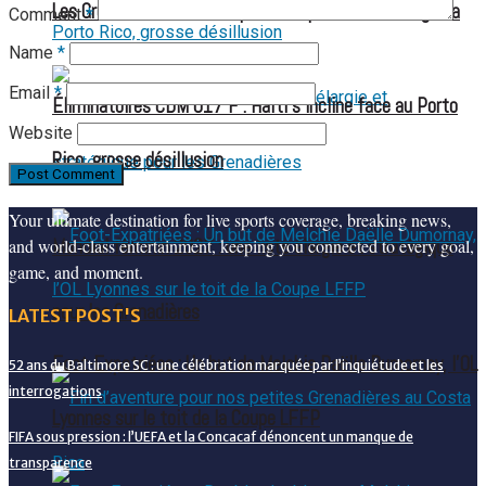
Les Grenadières visent la première place face à Anguilla
Comment
*
Name
*
Email
*
Éliminatoires CDM U17 F : Haïti s’incline face au Porto
Website
Rico, grosse désillusion
Your ultimate destination for live sports coverage, breaking news,
and world-class entertainment, keeping you connected to every goal,
Mondial féminin 2027 : une liste élargie et stratégique
game, and moment.
pour les Grenadières
LATEST POST'S
Foot-Expatriées : Un but de Melchie Daëlle Dumornay, l’OL
52 ans du Baltimore SC : une célébration marquée par l’inquiétude et les
interrogations
Lyonnes sur le toit de la Coupe LFFP
FIFA sous pression : l’UEFA et la Concacaf dénoncent un manque de
transparence