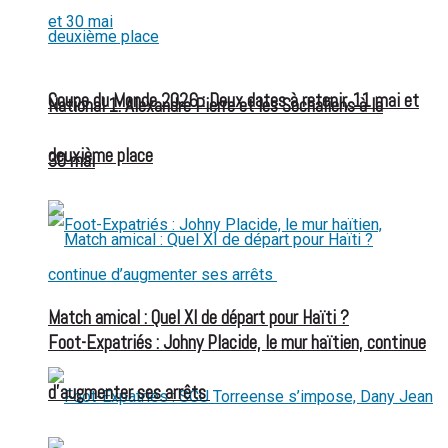
Coupe du Monde 2026 : Deux dates à retenir, 11 mai et
National 1: Alexandre Pierre et les Sochaliens à la
deuxième place
30 mai
Match amical : Quel XI de départ pour Haïti ?
Foot-Expatriés : Johny Placide, le mur haïtien, continue
d’augmenter ses arrêts