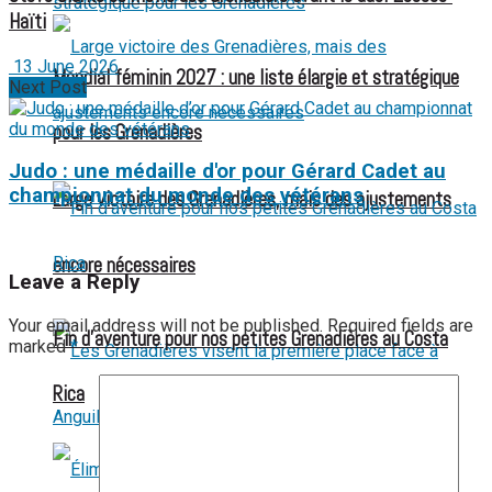
Haïti
13 June 2026
Mondial féminin 2027 : une liste élargie et stratégique
Next Post
pour les Grenadières
Judo : une médaille d'or pour Gérard Cadet au
championnat du monde des vétérans
Large victoire des Grenadières, mais des ajustements
encore nécessaires
Leave a Reply
Your email address will not be published.
Required fields are
Fin d’aventure pour nos petites Grenadières au Costa
marked
*
Rica