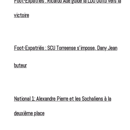
Foot-Expatriés : Ricardo Adé guide la LDU Quito vers la
victoire
Foot-Expatriés : SCU Torreense s’impose, Dany Jean
buteur
National 1: Alexandre Pierre et les Sochaliens à la
deuxième place