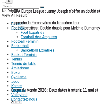
UEFA Europa League : Lenny Joseph s’offre un doublé et
No Result
View All Result
rapproche le Ferencváros du troisième tour
Accueil
Foot-Expatriées : Double-double pour Melchie Dumornay
Football
Foot Expatriés
Football des Amputés
Football Féminin
Basketball
FOOT EXPATRIÉS
Basketball Expatriés
Basket Féminin
Tennis
Tennis de table
Athlétisme
Boxe
Cyclisme
Judo
Karaté
Coupe du Monde 2026 : Deux dates à retenir, 11 mai et
Natation
Volleyball
Contactez-nous
30 mai