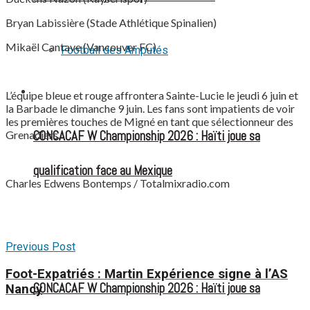
Bryan Labissière (Stade Athlétique Spinalien)
Mikaël Cantave (Vancouver FC)
Football des Amputés
FOOTBALL FÉMININ
L’équipe bleue et rouge affrontera Sainte-Lucie le jeudi 6 juin et
la Barbade le dimanche 9 juin. Les fans sont impatients de voir
les premières touches de Migné en tant que sélectionneur des
CONCACAF W Championship 2026 : Haïti joue sa
Grenadiers.
qualification face au Mexique
Charles Edwens Bontemps / Totalmixradio.com
Previous Post
Foot-Expatriés : Martin Expérience signe à l’AS
CONCACAF W Championship 2026 : Haïti joue sa
Nancy