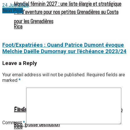
Mondial féminin 2027 : une liste élargie et stratégique
24 July 2026
Next Post
Fin d’aventure pour nos petites Grenadières au Costa
pour les Grenadières
Rica
Foot/Expatriées : Quand Patrice Dumont évoque
Melchie Daëlle Dumornay sur l'échéance 2023/24
Leave a Reply
Your email address will not be published.
Required fields are
marked
*
Fin d’aventure pour nos petites Grenadières au Costa
Éliminatoires CDM U17 F : Haïti s’incline face au Porto
Comment
*
Rico, grosse désillusion
Rica