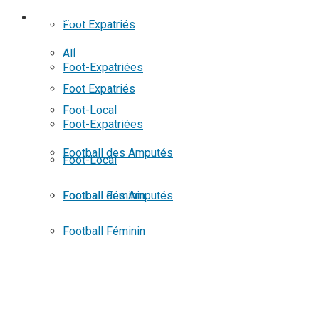
No Result
FOOTBALL
Foot Expatriés
View All Result
All
Foot-Expatriées
Foot Expatriés
Foot-Local
Foot-Expatriées
Football des Amputés
Foot-Local
Football Féminin
Football des Amputés
Football Féminin