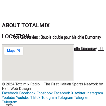
Championnat U20 de la Concacaf : Haïti s’incline lourdement
face aux États-Unis pour son entrée en lice
ABOUT TOTALMIX
LOCATION
Foot-Expatriées : Double-double pour Melchie Dumornay
Foot-Expatriées : Un but de Melchie Daëlle Dumornay, l’OL
FOOT EXPATRIÉS
Lyonnes sur le toit de la Coupe LFFP
© 2024 Totalmix Radio – The First Haitian Sports Network by
Haiti Web Design.
Facebook
Facebook
Facebook
Facebook
X-twitter
Instagram
Youtube
Youtube
Tiktok
Telegram
Telegram
Telegram
Telegram