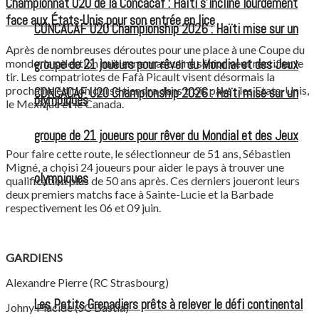
Championnat U20 de la Concacaf : Haïti s’incline lourdement
face aux États-Unis pour son entrée en lice
CONCACAF U20 Championship 2026 : Haïti mise sur un
Après de nombreuses déroutes pour une place à une Coupe du
groupe de 21 joueurs pour rêver du Mondial et des Jeux
monde, la sélection haïtienne masculine sénior veut rectifier le
tir. Les compatriotes de Fafà Picault visent désormais la
prochaine édition qui se tiendra dans trois pays : les Etats-
Unis,
CONCACAF U20 Championship 2026 : Haïti mise sur un
olympiques
le Mexique et le Canada.
groupe de 21 joueurs pour rêver du Mondial et des Jeux
Pour faire cette route, le sélectionneur de 51 ans, Sébastien
Migné, a choisi 24 joueurs pour aider le pays à trouver une
olympiques
qualification plus de 50 ans après. Ces derniers joueront leurs
deux premiers matchs face à Sainte-Lucie et la Barbade
respectivement les 06 et 09 juin.
GARDIENS
Alexandre Pierre (RC Strasbourg)
Les Petits Grenadiers prêts à relever le défi continental
Johny Placide (SC Bastia)