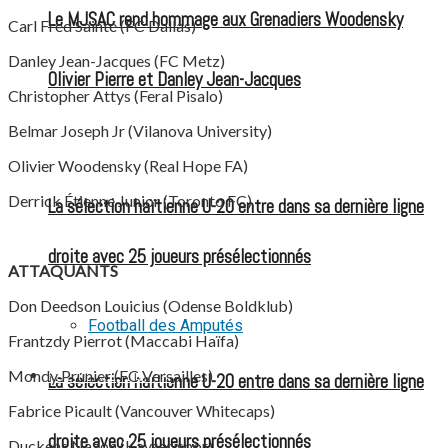
Le MJSAC rend hommage aux Grenadiers Woodensky
Carl Fred Sainté (FC Dallas)
Danley Jean-Jacques (FC Metz)
Olivier Pierre et Danley Jean-Jacques
Christopher Attys (Feral Pisalo)
Belmar Joseph Jr (Vilanova University)
Olivier Woodensky (Real Hope FA)
Derrick Étienne Junior (Toronto FC)
La sélection haïtienne U-20 entre dans sa dernière ligne
droite avec 25 joueurs présélectionnés
ATTAQUANTS
Don Deedson Louicius (Odense Boldklub)
Football des Amputés
Frantzdy Pierrot (Maccabi Haïfa)
Mondy Prunier (FC Versailles)
FOOTBALL FÉMININ
La sélection haïtienne U-20 entre dans sa dernière ligne
Fabrice Picault (Vancouver Whitecaps)
droite avec 25 joueurs présélectionnés
Duckens Nazon (Kayserispor)