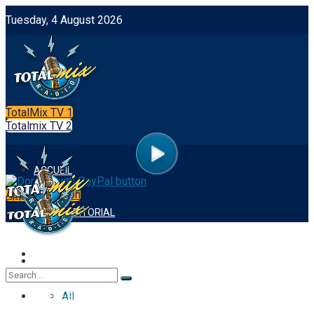
Tuesday, 4 August 2026
TotalMix TV 1
Totalmix TV 2
ACCUEIL
App Integration
NOTRE EDITORIAL
FOOTBALL
ACCUEIL
All
NOTRE EDITORIAL