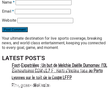
Name
*
Email
*
Website
Your ultimate destination for live sports coverage, breaking
news, and world-class entertainment, keeping you connected
to every goal, game, and moment.
LATEST POST'S
Foot-Expatriées : Un but de Melchie Daëlle Dumornay, l’OL
52 ans du Baltimore SC : une célébration marquée par
Éliminatoires CDM U17 F : Haïti s’incline face au Porto
l’inquiétude et les interrogations
Lyonnes sur le toit de la Coupe LFFP
FIFA sous pression : l’UEFA et la Concacaf dénoncent un
Rico, grosse désillusion
manque de transparence
Jean-Ricner Bellegarde contraint à l’arrêt après une blessure
musculaire