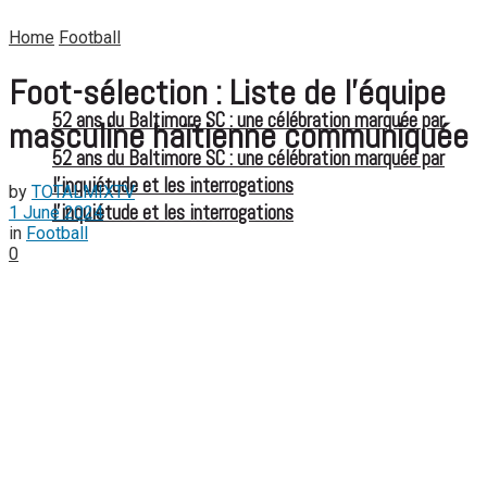
Home
Football
Foot-sélection : Liste de l’équipe
52 ans du Baltimore SC : une célébration marquée par
masculine haïtienne communiquée
52 ans du Baltimore SC : une célébration marquée par
l’inquiétude et les interrogations
by
TOTALMIXTV
l’inquiétude et les interrogations
1 June 2024
in
Football
0