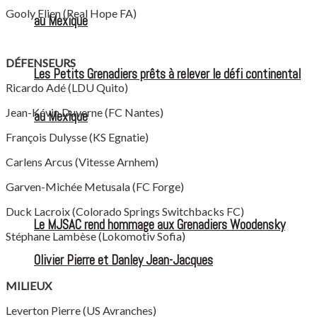
Gooly Elien (Real Hope FA)
au Mexique
DÉFENSEURS
Les Petits Grenadiers prêts à relever le défi continental
Ricardo Adé (LDU Quito)
Jean-Kévin Duverne (FC Nantes)
au Mexique
François Dulysse (KS Egnatie)
Carlens Arcus (Vitesse Arnhem)
Garven-Michée Metusala (FC Forge)
Duck Lacroix (Colorado Springs Switchbacks FC)
Le MJSAC rend hommage aux Grenadiers Woodensky
Stéphane Lambèse (Lokomotiv Sofia)
Olivier Pierre et Danley Jean-Jacques
MILIEUX
Leverton Pierre (US Avranches)