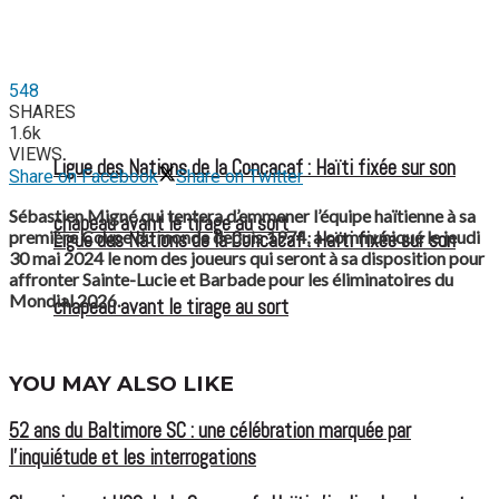
548
SHARES
1.6k
VIEWS
Ligue des Nations de la Concacaf : Haïti fixée sur son
Share on Facebook
Share on Twitter
Sébastien Migné qui tentera d’emmener l’équipe haïtienne à sa
chapeau avant le tirage au sort
première Coupe du monde depuis 1974, a communiqué le jeudi
Ligue des Nations de la Concacaf : Haïti fixée sur son
30 mai 2024 le nom des joueurs qui seront à sa disposition pour
affronter Sainte-Lucie et Barbade pour les éliminatoires du
Mondial 2026.
chapeau avant le tirage au sort
YOU MAY ALSO LIKE
52 ans du Baltimore SC : une célébration marquée par
l’inquiétude et les interrogations