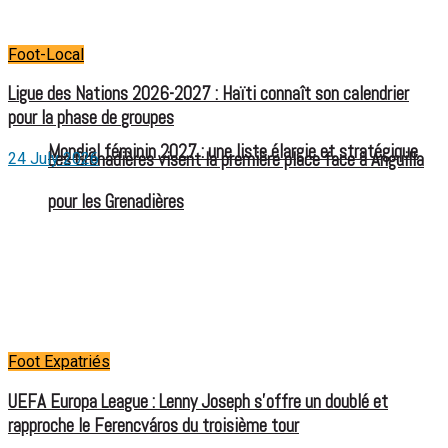
Foot-Local
Ligue des Nations 2026-2027 : Haïti connaît son calendrier
pour la phase de groupes
Mondial féminin 2027 : une liste élargie et stratégique
Les Grenadières visent la première place face à Anguilla
24 July 2026
pour les Grenadières
Foot Expatriés
UEFA Europa League : Lenny Joseph s’offre un doublé et
rapproche le Ferencváros du troisième tour