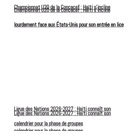
Championnat U20 de la Concacaf : Haïti s’incline
Championnat U20 de la Concacaf : Haïti s’incline
lourdement face aux États-Unis pour son entrée en lice
lourdement face aux États-Unis pour son entrée en lice
Ligue des Nations 2026-2027 : Haïti connaît son
Ligue des Nations 2026-2027 : Haïti connaît son
calendrier pour la phase de groupes
calendrier pour la phase de groupes