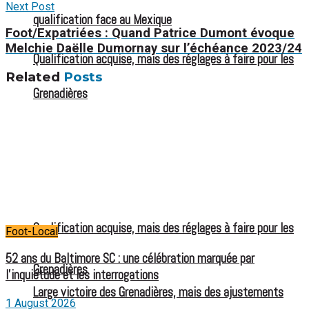
Next Post
qualification face au Mexique
Foot/Expatriées : Quand Patrice Dumont évoque
Melchie Daëlle Dumornay sur l’échéance 2023/24
Qualification acquise, mais des réglages à faire pour les
Related
Posts
Grenadières
Qualification acquise, mais des réglages à faire pour les
Foot-Local
52 ans du Baltimore SC : une célébration marquée par
Grenadières
l’inquiétude et les interrogations
Large victoire des Grenadières, mais des ajustements
1 August 2026