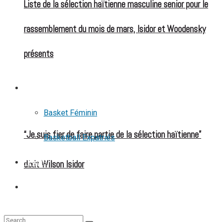
Liste de la sélection haïtienne masculine senior pour le
rassemblement du mois de mars, Isidor et Woodensky
présents
BASKETBALL
Basket Féminin
“Je suis fier de faire partie de la sélection haïtienne”
Basketball Expatriés
dixit Wilson Isidor
TENNIS
TENNIS DE TABLE