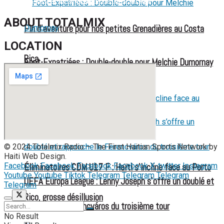
ABOUT TOTALMIX
Fin d’aventure pour nos petites Grenadières au Costa
LOCATION
Rica
Foot-Expatriées : Double-double pour Melchie Dumornay
FOOT EXPATRIÉS
© 2024 Totalmix Radio – The First Haitian Sports Network by
Haiti Web Design.
Facebook
Facebook
Facebook
Facebook
X-twitter
Instagram
Éliminatoires CDM U17 F : Haïti s’incline face au Porto
Youtube
Youtube
Tiktok
Telegram
Telegram
Telegram
UEFA Europa League : Lenny Joseph s’offre un doublé et
Telegram
Rico, grosse désillusion
rapproche le Ferencváros du troisième tour
No Result