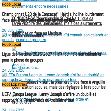
Foot-Local
Championnat U20 de la Concacaf : Haïti s’incline lourdement
CONCACAF W Championship 2026 : Haïti joue sa
face aux États-Unis pour son entrée en lice
Large victoire des Grenadières, mais des ajustements
28 July 2026
qualification face au Mexique
encore nécessaires
Foot-Local
Ligue des Nations 2026-2027 : Haïti connaît son calendrier
pour la phase de groupes
24 July 2026
Les Grenadières visent la première place face à Anguilla
Foot Expatriés
Qualification acquise, mais des réglages à faire pour les
UEFA Europa League : Lenny Joseph s’offre un doublé et
rapproche le Ferencváros du troisième tour
Grenadières
24 July 2026