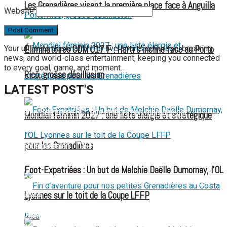
Les Grenadières visent la première place face à Anguilla
Website
Your ultimate destination for live sports coverage, breaking
Éliminatoires CDM U17 F : Haïti s’incline face au Porto
news, and world-class entertainment, keeping you connected
to every goal, game, and moment.
Rico, grosse désillusion
LATEST POST'S
52 ans du Baltimore SC : une célébration marquée par
Mondial féminin 2027 : une liste élargie et stratégique
l’inquiétude et les interrogations
pour les Grenadières
FIFA sous pression : l’UEFA et la Concacaf dénoncent un
manque de transparence
Foot-Expatriées : Un but de Melchie Daëlle Dumornay, l’OL
Jean-Ricner Bellegarde contraint à l’arrêt après une blessure
musculaire
Lyonnes sur le toit de la Coupe LFFP
Championnat U20 de la Concacaf : Haïti s’incline lourdement
face aux États-Unis pour son entrée en lice