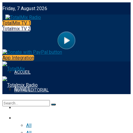
Friday, 7 August 2026
TotalMix TV 1
Totalmix TV 2
App Integration
ACCUEIL
ACCUEIL
NOTRE EDITORIAL
NOTRE EDITORIAL
FOOTBALL
FOOTBALL
No Result
All
All