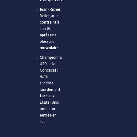
Jean-Ricner
Bellegarde
contraint à
l’arrêt
après une
blessure
musculaire
Championnat
U20 de la
Concacaf :
Haïti
s’incline
lourdement
face aux
États-Unis
pour son
entrée en
lice