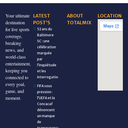
Your ultimate
LATEST
ABOUT
LOCATION
destination
POST'S
TOTALMIX
for live sports
52 ans du
Baltimore
coverage,
SC : une
breaking
célébration
news, and
marquée
world-class
par
entertainment,
l’inquiétude
keeping you
et les
connected to
interrogations
every goal,
FIFA sous
game, and
pression :
moment.
l’UEFA et la
Concacaf
dénoncent
un manque
de
transparence