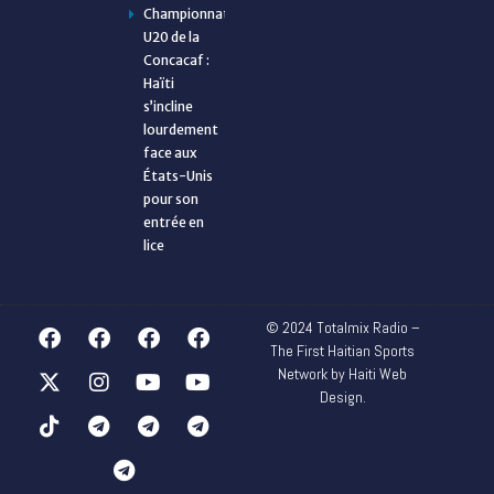
Championnat
U20 de la
Concacaf :
Haïti
s’incline
lourdement
face aux
États-Unis
pour son
entrée en
lice
© 2024 Totalmix Radio –
The First Haitian Sports
Network by Haiti Web
Design.