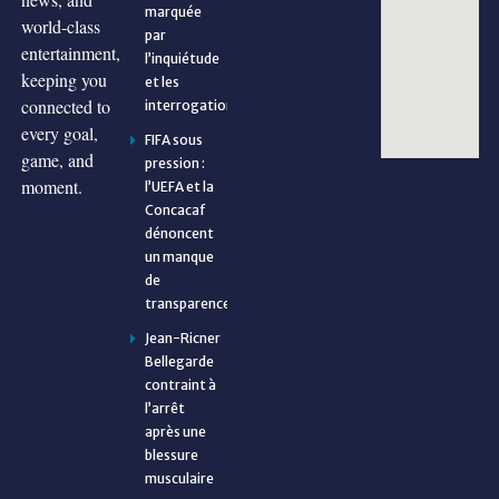
marquée
world-class
par
entertainment,
l’inquiétude
keeping you
et les
connected to
interrogations
every goal,
FIFA sous
game, and
pression :
moment.
l’UEFA et la
Concacaf
dénoncent
un manque
de
transparence
Jean-Ricner
Bellegarde
contraint à
l’arrêt
après une
blessure
musculaire