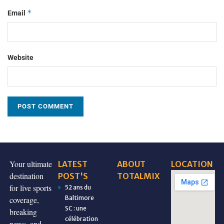
*
Email
Website
Your ultimate
LATEST
ABOUT
LOCATION
destination
POST'S
TOTALMIX
for live sports
52 ans du
Baltimore
coverage,
SC : une
breaking
célébration
news, and