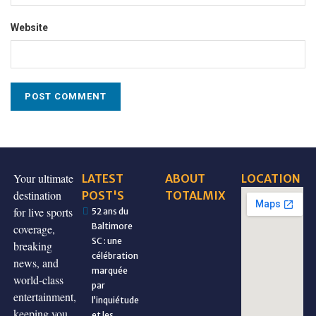
Website
Your ultimate
LATEST
ABOUT
LOCATION
destination
POST'S
TOTALMIX
for live sports
52 ans du
Baltimore
coverage,
SC : une
breaking
célébration
news, and
marquée
world-class
par
entertainment,
l’inquiétude
keeping you
et les