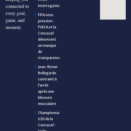
connected to
interrogations
every goal,
FIFA sous
game, and
pression :
moment.
l’UEFA et la
Concacaf
dénoncent
un manque
de
transparence
Jean-Ricner
Bellegarde
contraint à
l’arrêt
après une
blessure
musculaire
Championnat
U20 de la
Concacaf :