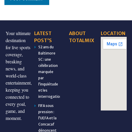
Your ultimate
LATEST
ABOUT
LOCATION
destination
POST'S
TOTALMIX
for live sports
52 ans du
Baltimore
coverage,
SC : une
breaking
célébration
news, and
marquée
world-class
par
entertainment,
l’inquiétude
keeping you
et les
connected to
interrogations
every goal,
FIFA sous
game, and
pression :
moment.
l’UEFA et la
Concacaf
dénoncent