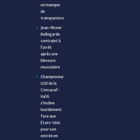
un manque
de
transparence
Jean-Ricner
Bellegarde
contraint à
l’arrêt
après une
blessure
musculaire
Championnat
U20 de la
Concacaf :
Haïti
s’incline
lourdement
face aux
États-Unis
pour son
entrée en