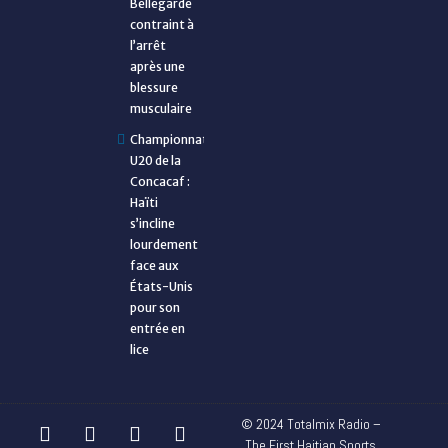
Bellegarde
contraint à
l’arrêt
après une
blessure
musculaire
Championnat
U20 de la
Concacaf :
Haïti
s’incline
lourdement
face aux
États-Unis
pour son
entrée en
lice
© 2024 Totalmix Radio –
The First Haitian Sports