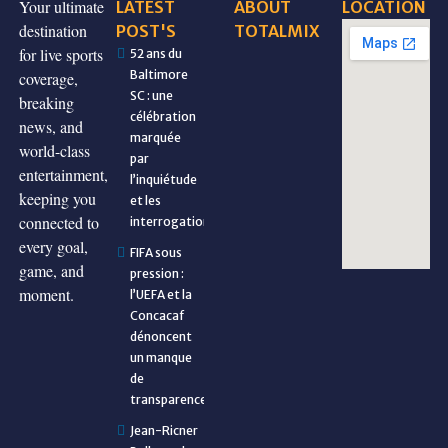
Your ultimate
LATEST
ABOUT
LOCATION
destination
POST'S
TOTALMIX
for live sports
52 ans du
Baltimore
coverage,
SC : une
breaking
célébration
news, and
marquée
world-class
par
entertainment,
l’inquiétude
keeping you
et les
connected to
interrogations
every goal,
FIFA sous
game, and
pression :
moment.
l’UEFA et la
Concacaf
dénoncent
un manque
de
transparence
Jean-Ricner