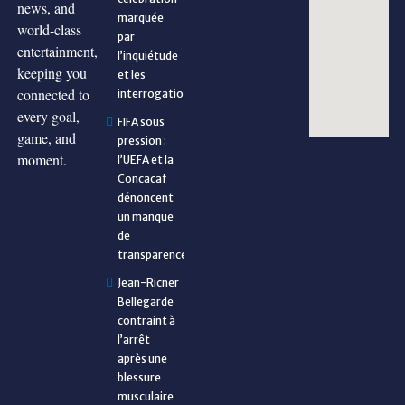
news, and
marquée
world-class
par
entertainment,
l’inquiétude
keeping you
et les
connected to
interrogations
every goal,
FIFA sous
game, and
pression :
moment.
l’UEFA et la
Concacaf
dénoncent
un manque
de
transparence
Jean-Ricner
Bellegarde
contraint à
l’arrêt
après une
blessure
musculaire