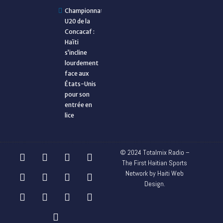
Championnat
U20 de la
Concacaf :
Haïti
s’incline
lourdement
face aux
États-Unis
pour son
entrée en
lice
© 2024 Totalmix Radio –
The First Haitian Sports
Network by Haiti Web
Design.