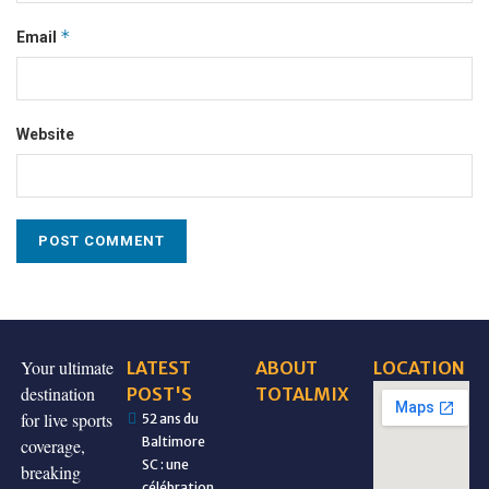
*
Email
Website
Your ultimate
LATEST
ABOUT
LOCATION
destination
POST'S
TOTALMIX
for live sports
52 ans du
Baltimore
coverage,
SC : une
breaking
célébration