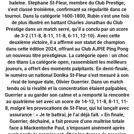
haleine. Stephane St-Fleur, membre du Club Prestige,
s’est classé troisième, confirmant sa régularité dans ce
tournoi. Dans la catégorie 1600-1800, Rubin s’est une fois
de plus illustré en battant Charles Jonathan du Club
Prestige dans un match serré, qu’il a conclu par un score
de 3-2 (11-8, 8-11, 11-8, 6-11, 12-10). Avec cette
deuxième victoire, il a affirmé son statut de champion
dans cette édition 2024, offrant au Club AJPIE Ping Pong
un nouveau titre prestigieux. La catégorie open : un choc
des titans La catégorie open, rassemblant les meilleurs
joueurs, a offert des moments palpitants. En demi-finale,
le numéro un national Donika St-Fleur s’est mesuré à son
rival de longue date, Olivier Guerrier. Dans un match
tendu où la rivalité et la concentration étaient palpables,
Guerrier a su garder son calme et a remporté la rencontre
au quatrième set avec un score de 14-12, 11-8, 8-11, 11-
8, malgré les provocations de St-Fleur, qui lui lançait avec
assurance : « Je te battrai, je l’ai déjà fait. » En finale,
Guerrier, déchaîné, a fait preuve d’une maîtrise totale
face à Mackentoche Paul, s’imposant aisément après