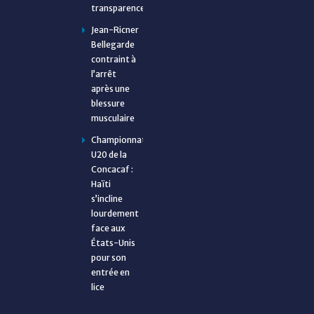
transparence
Jean-Ricner
Bellegarde
contraint à
l’arrêt
après une
blessure
musculaire
Championnat
U20 de la
Concacaf :
Haïti
s’incline
lourdement
face aux
États-Unis
pour son
entrée en
lice