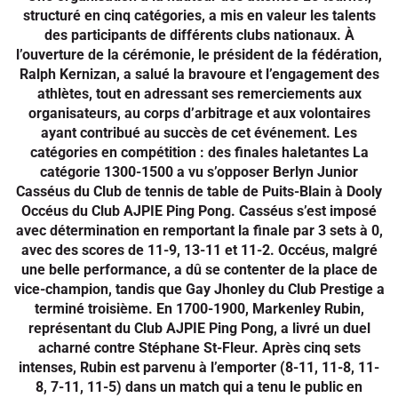
structuré en cinq catégories, a mis en valeur les talents
des participants de différents clubs nationaux. À
l’ouverture de la cérémonie, le président de la fédération,
Ralph Kernizan, a salué la bravoure et l’engagement des
athlètes, tout en adressant ses remerciements aux
organisateurs, au corps d’arbitrage et aux volontaires
ayant contribué au succès de cet événement. Les
catégories en compétition : des finales haletantes La
catégorie 1300-1500 a vu s’opposer Berlyn Junior
Casséus du Club de tennis de table de Puits-Blain à Dooly
Occéus du Club AJPIE Ping Pong. Casséus s’est imposé
avec détermination en remportant la finale par 3 sets à 0,
avec des scores de 11-9, 13-11 et 11-2. Occéus, malgré
une belle performance, a dû se contenter de la place de
vice-champion, tandis que Gay Jhonley du Club Prestige a
terminé troisième. En 1700-1900, Markenley Rubin,
représentant du Club AJPIE Ping Pong, a livré un duel
acharné contre Stéphane St-Fleur. Après cinq sets
intenses, Rubin est parvenu à l’emporter (8-11, 11-8, 11-
8, 7-11, 11-5) dans un match qui a tenu le public en