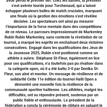
avoir perdu le premier set. Chez les dames, la pression
s’est avérée lourde pour Torchenaud, qui a laissé
échapper plusieurs balles de match cruciales, marquant
une finale où la gestion des émotions s’est révélée
décisive. Les spectateurs ont ainsi pu mesurer
l’importance de la force mentale dans des compétitions
de ce niveau. Le parcours impressionnant de Markenley
Rubin Rubin Markenley, sans conteste la révélation de ce
tournoi, a marqué les esprits en enchaînant deux victoires
consécutives. Engagé dans les qualifications des Jeux de
la Jeunesse 2025, Rubin s’est positionné comme un
athlète à suivre. Stéphane St-Fleur, également en lice
pour ces qualifications, n’a toutefois pas pu rivaliser dans
la catégorie open, où il a été battu 3-0 par Donika St-
Fleur, son aîné et mentor. Un message de résilience et de
solidarité Cette 11e édition du tournoi Haïti Open a
démontré une nouvelle fois la résilience de la
communauté sportive haïtienne. Les athlètes, malgré les
difficultés, ont su répondre présent, soutenus par un
public fidèle et enthousiaste. Le président de la
fédération a conclu la cérémonie de clôture en saluant le