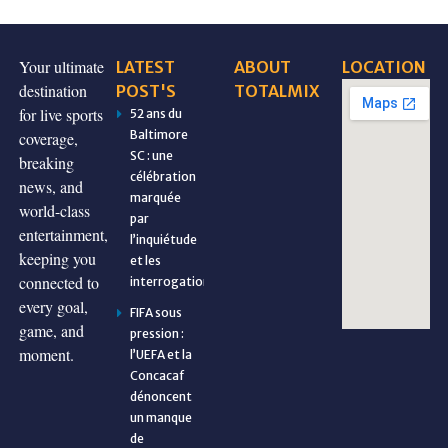
Your ultimate
LATEST
ABOUT
LOCATION
destination
POST'S
TOTALMIX
for live sports
52 ans du
Baltimore
coverage,
SC : une
breaking
célébration
news, and
marquée
world-class
par
entertainment,
l’inquiétude
keeping you
et les
connected to
interrogations
every goal,
FIFA sous
game, and
pression :
moment.
l’UEFA et la
Concacaf
dénoncent
un manque
de